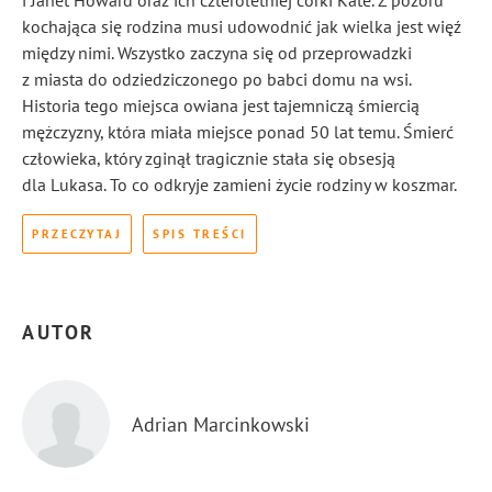
i Janet Howard oraz ich czteroletniej córki Kate. Z pozoru
kochająca się rodzina musi udowodnić jak wielka jest więź
między nimi. Wszystko zaczyna się od przeprowadzki
z miasta do odziedziczonego po babci domu na wsi.
Historia tego miejsca owiana jest tajemniczą śmiercią
mężczyzny, która miała miejsce ponad 50 lat temu. Śmierć
człowieka, który zginął tragicznie stała się obsesją
dla Lukasa. To co odkryje zamieni życie rodziny w koszmar.
PRZECZYTAJ
SPIS TREŚCI
AUTOR
Adrian Marcinkowski