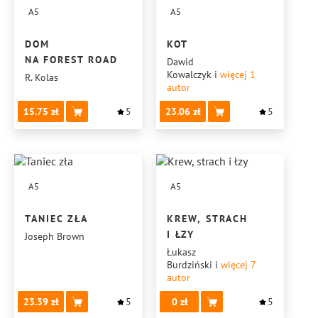
A5
A5
DOM
KOT
NA FOREST ROAD
Dawid
Kowalczyk
i
więcej 1
R. Kolas
autor
15.75
5
23.06
5
A5
A5
TANIEC ZŁA
KREW, STRACH
I ŁZY
Joseph Brown
Łukasz
Burdziński
i
więcej 7
autor
23.39
5
0
5