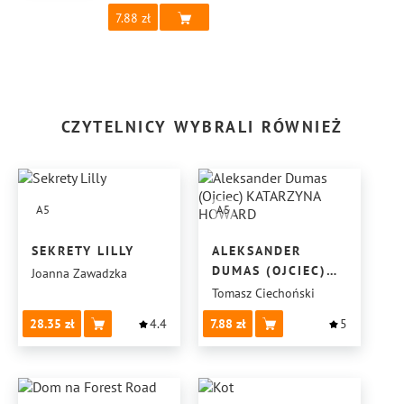
7.88
CZYTELNICY WYBRALI RÓWNIEŻ
A5
A5
SEKRETY LILLY
ALEKSANDER
DUMAS (OJCIEC)
Joanna Zawadzka
KATARZYNA
Tomasz Ciechoński
HOWARD
28.35
4.4
7.88
5