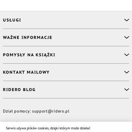
USŁUGI
Asystent osobisty
WAŻNE INFORMACJE
Korektor
Projektant okładki
O nas
POMYSŁY NA KSIĄŻKI
Druk Twojej książki
Książki Ridero
Publikacja
Pomoc
Książka wspomnień
KONTAKT MAILOWY
Polityka prywatności
Dzienniczek malucha
Książka eksperta
Dział pomocy
:
support@ridero.pl
RIDERO BLOG
Wydaj tomik poezji
Kontakt dla mediów
:
pr@ridero.pl
Dzieci też mogą pisać!
Więcej
Dział pomocy
:
support@ridero.pl
© Rideró, 2013—
2026
Serwis używa plików cookies, dzięki którym może działać