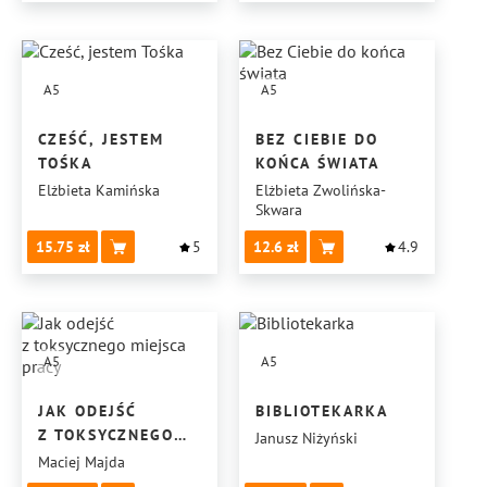
A5
A5
CZEŚĆ, JESTEM
BEZ CIEBIE DO
TOŚKA
KOŃCA ŚWIATA
Elżbieta Kamińska
Elżbieta Zwolińska-
Skwara
15.75
5
12.6
4.9
A5
A5
JAK ODEJŚĆ
BIBLIOTEKARKA
Z TOKSYCZNEGO
Janusz Niżyński
MIEJSCA PRACY
Maciej Majda