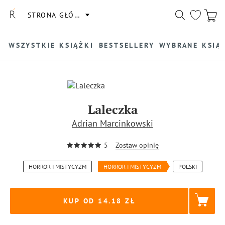
STRONA GŁÓWNA
WSZYSTKIE KSIĄŻKI
BESTSELLERY
WYBRANE KSIĄ
Laleczka
Adrian Marcinkowski
5
Zostaw opinię
HORROR I MISTYCYZM
HORROR I MISTYCYZM
POLSKI
KUP OD 14.18