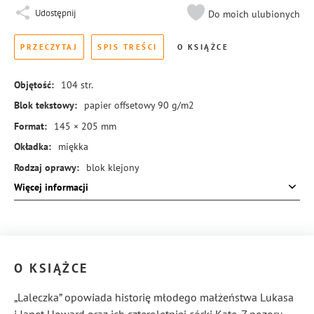
Udostępnij
Do moich ulubionych
PRZECZYTAJ
SPIS TREŚCI
O KSIĄŻCE
Objętość:
104
str.
Blok tekstowy:
papier offsetowy 90 g/m2
Format:
145 × 205 mm
Okładka:
miękka
Rodzaj oprawy:
blok klejony
Więcej informacji
ISBN:
978-83-8351-771-1
O KSIĄŻCE
„Laleczka” opowiada historię młodego małżeństwa Lukasa