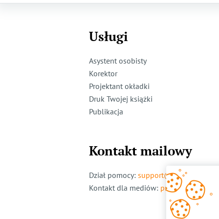
Usługi
Asystent osobisty
Korektor
Projektant okładki
Druk Twojej książki
Publikacja
Kontakt mailowy
Dział pomocy
:
support@ridero.pl
Kontakt dla mediów
:
pr@ridero.pl