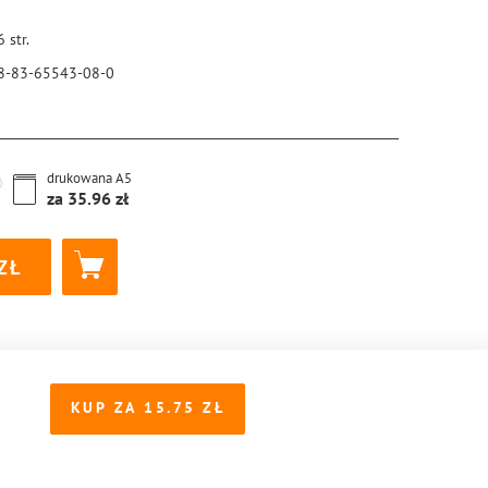
6
str.
8-83-65543-08-0
drukowana
A5
za
35.96
KUP ZA
15.75