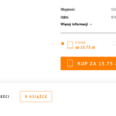
Objętość:
15
ISBN:
97
Więcej informacji
E-book
za
15.75
KUP ZA
15.75
REŚCI
O KSIĄŻCE