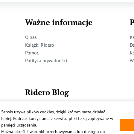
Ważne informacje
P
O nas
K
Książki Ridero
D
Pomoc
K
Polityka prywatności
W
Ridero Blog
Dzieci też mogą pisać!
Serwis używa plików cookies, dzięki którym może działać
Więcej
lepiej. Podczas korzystania z serwisu pliki te są zapisywane w
pamięci urządzenia.
Można określić warunki przechowywania lub dostępu do