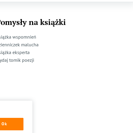
omysły na książki
siążka wspomnień
zienniczek malucha
siążka eksperta
ydaj tomik poezji
Ok