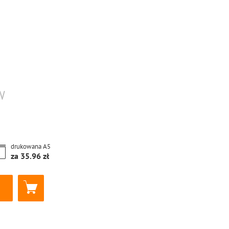
W
drukowana
A5
za
35.96