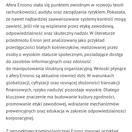
Afera Enronu stała się punktem zwrotnym w rozwoju teorii
rachunkowości, audytu oraz zarządzania ryzykiem. Pokazała,
że nawet najbardziej zaawansowane systemy kontroli mogą
zawieść, jeśli nie są wspierane przez etykę zawodową,
odpowiedzialność oraz skuteczny nadzór. W literaturze
przedmiotu Enron jest analizowany jako przykład
przestępczości białych kołnierzyków, realizowanej przez
osoby o wysokim statusie społecznym, posiadające dostęp
do zasobów informacyjnych oraz zdolność
do manipulowania strukturą organizacyjną. Wnioski płynące
z afery Enronu są aktualne również dziś. W warunkach
globalizacji, cyfryzacji oraz rosnącej złożoności transakcji
finansowych, ryzyko nadużyć pozostaje wysokie. Dlatego
kluczowe znaczenie ma budowanie kultury zgodności,
promowanie etyki zawodowej, wdrażanie mechanizmów
prewencyjnych oraz edukacja w zakresie odpowiedzialności
korporacyjnej.
Z perspektywy kryminologicznej Enron stanowi przykład