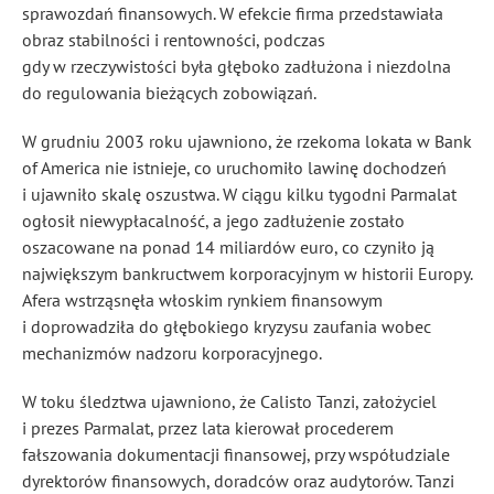
sprawozdań finansowych. W efekcie firma przedstawiała
obraz stabilności i rentowności, podczas
gdy w rzeczywistości była głęboko zadłużona i niezdolna
do regulowania bieżących zobowiązań.
W grudniu 2003 roku ujawniono, że rzekoma lokata w Bank
of America nie istnieje, co uruchomiło lawinę dochodzeń
i ujawniło skalę oszustwa. W ciągu kilku tygodni Parmalat
ogłosił niewypłacalność, a jego zadłużenie zostało
oszacowane na ponad 14 miliardów euro, co czyniło ją
największym bankructwem korporacyjnym w historii Europy.
Afera wstrząsnęła włoskim rynkiem finansowym
i doprowadziła do głębokiego kryzysu zaufania wobec
mechanizmów nadzoru korporacyjnego.
W toku śledztwa ujawniono, że Calisto Tanzi, założyciel
i prezes Parmalat, przez lata kierował procederem
fałszowania dokumentacji finansowej, przy współudziale
dyrektorów finansowych, doradców oraz audytorów. Tanzi