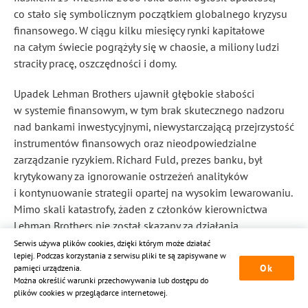
co stało się symbolicznym początkiem globalnego kryzysu
finansowego. W ciągu kilku miesięcy rynki kapitałowe
na całym świecie pogrążyły się w chaosie, a miliony ludzi
straciły pracę, oszczędności i domy.
Upadek Lehman Brothers ujawnił głębokie słabości
w systemie finansowym, w tym brak skutecznego nadzoru
nad bankami inwestycyjnymi, niewystarczającą przejrzystość
instrumentów finansowych oraz nieodpowiedzialne
zarządzanie ryzykiem. Richard Fuld, prezes banku, był
krytykowany za ignorowanie ostrzeżeń analityków
i kontynuowanie strategii opartej na wysokim lewarowaniu.
Mimo skali katastrofy, żaden z członków kierownictwa
Lehman Brothers nie został skazany za działania
prowadzące do upadku banku.
Serwis używa plików cookies, dzięki którym może działać
lepiej. Podczas korzystania z serwisu pliki te są zapisywane w
Ok
pamięci urządzenia.
Afera Lehman Brothers doprowadziła do reformy regulacji
Można określić warunki przechowywania lub dostępu do
finansowych w USA, w tym uchwalenia ustawy Dodd-Frank
plików cookies w przeglądarce internetowej.
Act w 2010 roku, która miała na celu zwiększenie