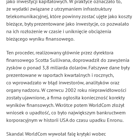
jako inwestycji kapitałowych. W praktyce oznaczało to,
że wydatki związane z utrzymaniem infrastruktury
telekomunikacyjnej, które powinny zostać ujęte jako koszty
bieżące, były prezentowane jako inwestycje, co pozwalało
na ich rozłożenie w czasie i uniknięcie obciążenia
bieżącego wyniku finansowego.
Ten proceder, realizowany głównie przez dyrektora
finansowego Scotta Sullivana, doprowadził do zawyżenia
zysków o ponad 3,8 miliarda dolarów. Fałszywe dane były
prezentowane w raportach kwartalnych i rocznych,
co wprowadzało w błąd inwestorów, analityków oraz
organy nadzoru. W czerwcu 2002 roku nieprawidłowości
zostały ujawnione, a firma ogłosiła konieczność korekty
wyników finansowych. Wkrótce potem WorldCom złożył
wniosek o upadłość, co było największym bankructwem
korporacyjnym w historii USA do czasu upadku Enronu.
Skandal WorldCom wywołał falę krytyki wobec