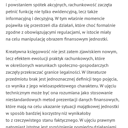
i powstaniem spółek akcyjnych, rachunkowość zaczęła
pełnić funkcję nie tylko ewidencyjną, lecz także
informacyjną i decyzyjną. W tym właśnie momencie
pojawiła się przestrzeń dla działań, które choć formalnie
zgodne z obowiązującymi regulacjami, w istocie miały
na celu manipulację obrazem finansowym jednostki.
Kreatywna księgowość nie jest zatem zjawiskiem nowym,
lecz efektem ewolucji praktyk rachunkowych, które
w określonych warunkach społeczno-gospodarczych
zaczęły przekraczać granice legalności. W literaturze
przedmiotu brak jest jednoznacznej definicji tego pojęcia,
co wynika z jego wieloaspektowego charakteru. W ujęciu
technicznym może być ona rozumiana jako stosowanie
niestandardowych metod prezentacji danych finansowych,
które mają na celu ukazanie sytuacji majątkowej jednostki
w sposób bardziej korzystny niż wynikałoby
to z rzeczywistego stanu faktycznego. W ujęciu prawnym
natomiast istotne jest rozróżnienie pomiędzy działaniami