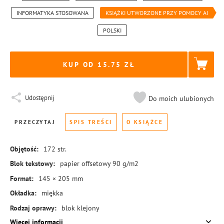
INFORMATYKA STOSOWANA
KSIĄŻKI UTWORZONE PRZY POMOCY AI
POLSKI
KUP OD 15.75
Udostępnij
Do moich ulubionych
PRZECZYTAJ
SPIS TREŚCI
O KSIĄŻCE
Objętość:
172
str.
Blok tekstowy:
papier offsetowy 90 g/m2
Format:
145 × 205 mm
Okładka:
miękka
Rodzaj oprawy:
blok klejony
Więcej informacji
ISBN:
978-83-8431-648-1