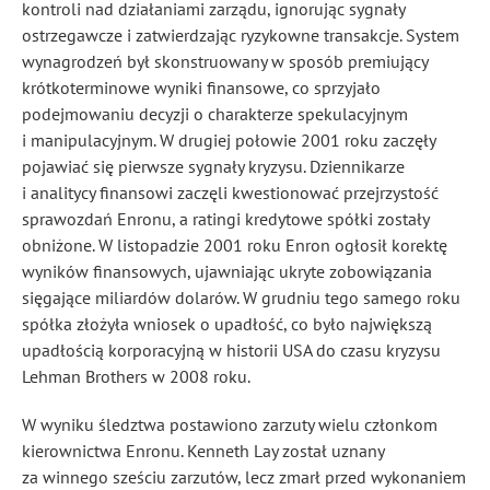
kontroli nad działaniami zarządu, ignorując sygnały
ostrzegawcze i zatwierdzając ryzykowne transakcje. System
wynagrodzeń był skonstruowany w sposób premiujący
krótkoterminowe wyniki finansowe, co sprzyjało
podejmowaniu decyzji o charakterze spekulacyjnym
i manipulacyjnym. W drugiej połowie 2001 roku zaczęły
pojawiać się pierwsze sygnały kryzysu. Dziennikarze
i analitycy finansowi zaczęli kwestionować przejrzystość
sprawozdań Enronu, a ratingi kredytowe spółki zostały
obniżone. W listopadzie 2001 roku Enron ogłosił korektę
wyników finansowych, ujawniając ukryte zobowiązania
sięgające miliardów dolarów. W grudniu tego samego roku
spółka złożyła wniosek o upadłość, co było największą
upadłością korporacyjną w historii USA do czasu kryzysu
Lehman Brothers w 2008 roku.
W wyniku śledztwa postawiono zarzuty wielu członkom
kierownictwa Enronu. Kenneth Lay został uznany
za winnego sześciu zarzutów, lecz zmarł przed wykonaniem