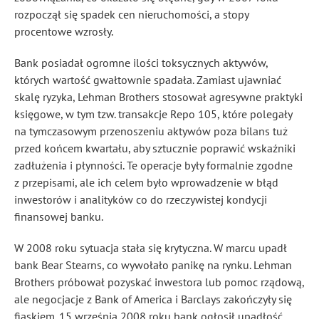
rozpoczął się spadek cen nieruchomości, a stopy
procentowe wzrosły.
Bank posiadał ogromne ilości toksycznych aktywów,
których wartość gwałtownie spadała. Zamiast ujawniać
skalę ryzyka, Lehman Brothers stosował agresywne praktyki
księgowe, w tym tzw. transakcje Repo 105, które polegały
na tymczasowym przenoszeniu aktywów poza bilans tuż
przed końcem kwartału, aby sztucznie poprawić wskaźniki
zadłużenia i płynności. Te operacje były formalnie zgodne
z przepisami, ale ich celem było wprowadzenie w błąd
inwestorów i analityków co do rzeczywistej kondycji
finansowej banku.
W 2008 roku sytuacja stała się krytyczna. W marcu upadł
bank Bear Stearns, co wywołało panikę na rynku. Lehman
Brothers próbował pozyskać inwestora lub pomoc rządową,
ale negocjacje z Bank of America i Barclays zakończyły się
fiaskiem. 15 września 2008 roku bank ogłosił upadłość,