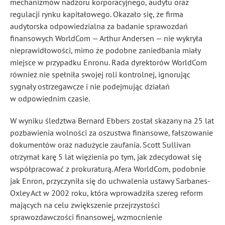
mechanizmów nadzoru korporacyjnego, audytu oraz
regulacji rynku kapitałowego. Okazało się, że firma
audytorska odpowiedzialna za badanie sprawozdań
finansowych WorldCom — Arthur Andersen — nie wykryła
nieprawidłowości, mimo że podobne zaniedbania miały
miejsce w przypadku Enronu. Rada dyrektorów WorldCom
również nie spełniła swojej roli kontrolnej, ignorując
sygnały ostrzegawcze i nie podejmując działań
w odpowiednim czasie.
W wyniku śledztwa Bernard Ebbers został skazany na 25 lat
pozbawienia wolności za oszustwa finansowe, fałszowanie
dokumentów oraz nadużycie zaufania. Scott Sullivan
otrzymał karę 5 lat więzienia po tym, jak zdecydował się
współpracować z prokuraturą. Afera WorldCom, podobnie
jak Enron, przyczyniła się do uchwalenia ustawy Sarbanes-
Oxley Act w 2002 roku, która wprowadziła szereg reform
mających na celu zwiększenie przejrzystości
sprawozdawczości finansowej, wzmocnienie