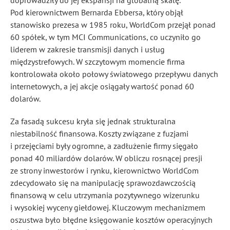
doprowadziły do jej ekspansji na globalną skalę.
Pod kierownictwem Bernarda Ebbersa, który objął
stanowisko prezesa w 1985 roku, WorldCom przejął ponad
60 spółek, w tym MCI Communications, co uczyniło go
liderem w zakresie transmisji danych i usług
międzystrefowych. W szczytowym momencie firma
kontrolowała około połowy światowego przepływu danych
internetowych, a jej akcje osiągały wartość ponad 60
dolarów.
Za fasadą sukcesu kryła się jednak strukturalna
niestabilność finansowa. Koszty związane z fuzjami
i przejęciami były ogromne, a zadłużenie firmy sięgało
ponad 40 miliardów dolarów. W obliczu rosnącej presji
ze strony inwestorów i rynku, kierownictwo WorldCom
zdecydowało się na manipulację sprawozdawczością
finansową w celu utrzymania pozytywnego wizerunku
i wysokiej wyceny giełdowej. Kluczowym mechanizmem
oszustwa było błędne księgowanie kosztów operacyjnych