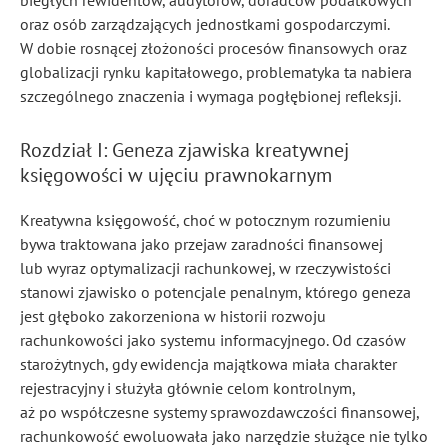
biegłych rewidentów, audytorów, doradców podatkowych
oraz osób zarządzających jednostkami gospodarczymi.
W dobie rosnącej złożoności procesów finansowych oraz
globalizacji rynku kapitałowego, problematyka ta nabiera
szczególnego znaczenia i wymaga pogłębionej refleksji.
Rozdział I: Geneza zjawiska kreatywnej
księgowości w ujęciu prawnokarnym
Kreatywna księgowość, choć w potocznym rozumieniu
bywa traktowana jako przejaw zaradności finansowej
lub wyraz optymalizacji rachunkowej, w rzeczywistości
stanowi zjawisko o potencjale penalnym, którego geneza
jest głęboko zakorzeniona w historii rozwoju
rachunkowości jako systemu informacyjnego. Od czasów
starożytnych, gdy ewidencja majątkowa miała charakter
rejestracyjny i służyła głównie celom kontrolnym,
aż po współczesne systemy sprawozdawczości finansowej,
rachunkowość ewoluowała jako narzędzie służące nie tylko