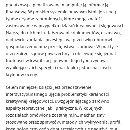
podatkową a penalizowaną manipulacją informacją
finansową. W polskim systemie prawnym istnieje szereg
typów czynów zabronionych, które mogą znaleźć
zastosowanie w przypadku działań kreatywnej księgowości.
Należą do nich m.in.. fałszowanie dokumentów, oszustwo,
nadużycie zaufania, przestępstwa przeciwko obrotowi
gospodarczemu oraz przestępstwa skarbowe. W praktyce
orzeczniczej sądów powszechnych obserwuje się jednak
trudności w kwalifikacji prawnej tego typu czynów,
wynikające z ich specyfiki oraz braku jednoznacznych
kryteriów oceny.
Celem niniejszej książki jest przedstawienie
interdyscyplinarnego ujęcia problematyki karalności
kreatywnej księgowości, uwzględniającego zarówno
aspekty teoretyczne, jak i praktyczne. W kolejnych
rozdziałach omówione zostaną m.in.. mechanizmy
stosowane przez sprawców, metody ich wykrywania, profil
kryminologiczny osób dopuszczających się nadużyć, rola