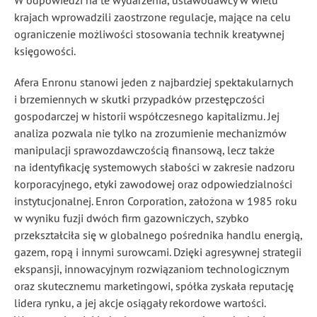
W odpowiedzi na te wydarzenia, ustawodawcy w wielu
krajach wprowadzili zaostrzone regulacje, mające na celu
ograniczenie możliwości stosowania technik kreatywnej
księgowości.
Afera Enronu stanowi jeden z najbardziej spektakularnych
i brzemiennych w skutki przypadków przestępczości
gospodarczej w historii współczesnego kapitalizmu. Jej
analiza pozwala nie tylko na zrozumienie mechanizmów
manipulacji sprawozdawczością finansową, lecz także
na identyfikację systemowych słabości w zakresie nadzoru
korporacyjnego, etyki zawodowej oraz odpowiedzialności
instytucjonalnej. Enron Corporation, założona w 1985 roku
w wyniku fuzji dwóch firm gazowniczych, szybko
przekształciła się w globalnego pośrednika handlu energią,
gazem, ropą i innymi surowcami. Dzięki agresywnej strategii
ekspansji, innowacyjnym rozwiązaniom technologicznym
oraz skutecznemu marketingowi, spółka zyskała reputację
lidera rynku, a jej akcje osiągały rekordowe wartości.