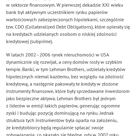
w sektorze finansowym. W pierwszej dekadzie XXI wieku
bank był aktywnym uczestnikiem rynku papierów
wartościowych zabezpieczonych hipotekami, szczególnie
tzw. CDO (Collateralized Debt Obligations), które opierały się
na kredytach udzielanych osobom o niskiej zdolności
kredytowej (subprime).
W latach 2002–2006 rynek nieruchomości w USA
dynamicznie się rozwijał, a ceny domów rosły w szybkim
tempie. Banki, w tym Lehman Brothers, udzielały kredytów
hipotecznych niemal każdemu, bez względu na zdolność
kredytową, a następnie pakowały te kredyty w złożone
instrumenty finansowe, które były sprzedawane inwestorom
jako bezpieczne aktywa. Lehman Brothers był jednym
z liderów w emisji takich papierów, generując ogromne
zyski i budując pozycję dominującą na rynku. Jednak
struktura tych instrumentów była oparta na założeniu,
że kredytobiorcy będą regularnie spłacać swoje
zobowiązania, co okazało się błędne, gdy w 2007 roku