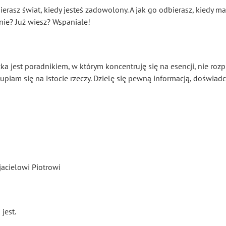
ierasz świat, kiedy jesteś zadowolony. A jak go odbierasz, kiedy m
nie? Już wiesz? Wspaniale!
ążka jest poradnikiem, w którym koncentruję się na esencji, nie roz
upiam się na istocie rzeczy. Dzielę się pewną informacją, doświadc
jacielowi Piotrowi
jest.