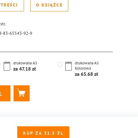
 TREŚCI
O KSIĄŻCE
str.
8-83-65543-92-9
drukowana
A5
drukowana
A5
za
47.18
Kolorowa
za
65.68
KUP ZA
31.5