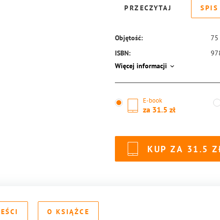
PRZECZYTAJ
SPIS
Objętość:
75
ISBN:
97
Więcej informacji
E-book
za
31.5
KUP ZA
31.5
REŚCI
O KSIĄŻCE