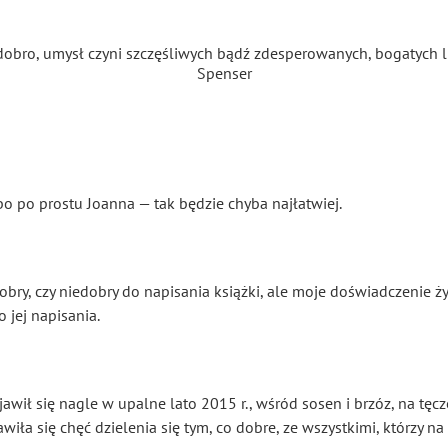
dobro, umysł czyni szczęśliwych bądź zdesperowanych, bogatych 
Spenser
 po prostu Joanna — tak będzie chyba najłatwiej.
dobry, czy niedobry do napisania książki, ale moje doświadczenie ż
 jej napisania.
awił się nagle w upalne lato 2015 r., wśród sosen i brzóz, na t
ła się chęć dzielenia się tym, co dobre, ze wszystkimi, którzy na 