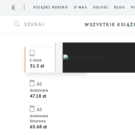
KSIĄŻKI RIDERO
O NAS
USŁUGI
BLOG
P
SZUKAJ
WSZYSTKIE KSIĄŻ
E-book
31.5
A5
drukowana
47.18
A5
drukowana
Kolorowa
65.68