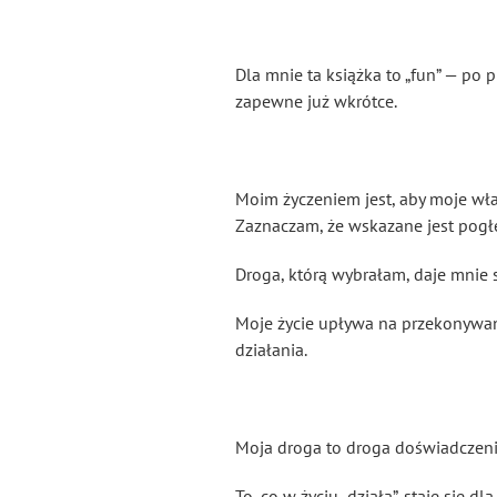
Dla mnie ta książka to „fun” — po 
zapewne już wkrótce.
Moim życzeniem jest, aby moje włas
Zaznaczam, że wskazane jest pogłę
Droga, którą wybrałam, daje mnie 
Moje życie upływa na przekonywaniu 
działania.
Moja droga to droga doświadczenia
To, co w życiu „działa”, staje się 