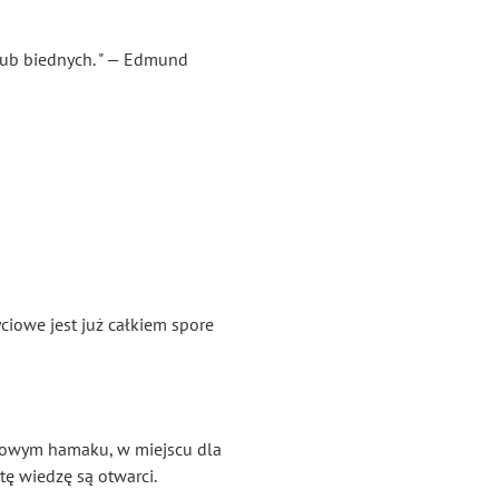
lub biednych. " — Edmund
yciowe jest już całkiem spore
ęczowym hamaku, w miejscu dla
tę wiedzę są otwarci.