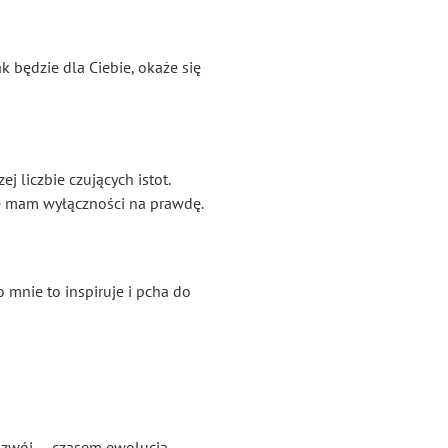
k będzie dla Ciebie, okaże się
 liczbie czujących istot.
ie mam wyłączności na prawdę.
o mnie to inspiruje i pcha do
 rozwój — czasem ewolucja,