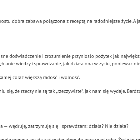
prostu dobra zabawa połączona z receptą na radośniejsze życie. A ja
ne doświadczenie i zrozumienie przyniosło pożytek jak największej
bianie wiedzy i sprawdzanie, jak działa ona w życiu, ponieważ n
samej coraz większą radość i wolność.
się, że rzeczy nie są tak „rzeczywiste”, jak nam się wydaje. Bardz
 — wędruję, zatrzymuję się i sprawdzam: działa? Nie działa?
dla mnie prawdą, reszta zaś materiałem do pracy nad sobą. Życie to