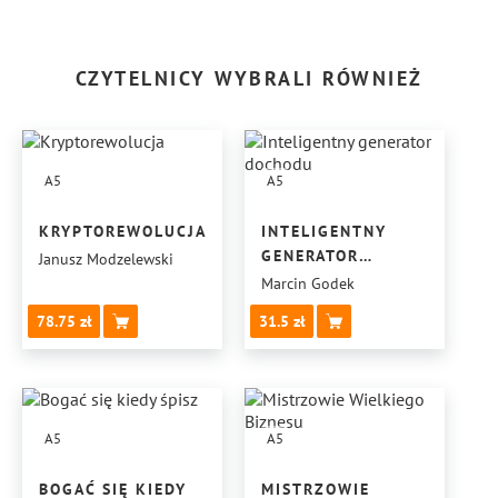
CZYTELNICY WYBRALI RÓWNIEŻ
A5
A5
KRYPTOREWOLUCJA
INTELIGENTNY
GENERATOR
Janusz Modzelewski
DOCHODU
Marcin Godek
78.75
31.5
A5
A5
BOGAĆ SIĘ KIEDY
MISTRZOWIE