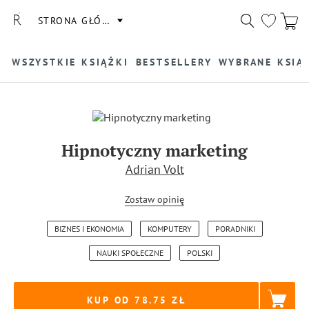
STRONA GŁÓWNA
WSZYSTKIE KSIĄŻKI
BESTSELLERY
WYBRANE KSIĄ
Hipnotyczny marketing
Adrian Volt
Zostaw opinię
BIZNES I EKONOMIA
KOMPUTERY
PORADNIKI
NAUKI SPOŁECZNE
POLSKI
KUP OD 78.75