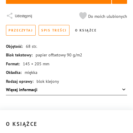
Udostępnij
Do moich ulubionych
PRZECZYTAJ
SPIS TREŚCI
O KSIĄŻCE
Objętość:
68
str.
Blok tekstowy:
papier offsetowy 90 g/m2
Format:
145 × 205 mm
Okładka:
miękka
Rodzaj oprawy:
blok klejony
Więcej informacji
ISBN:
978-83-8455-230-8
O KSIĄŻCE