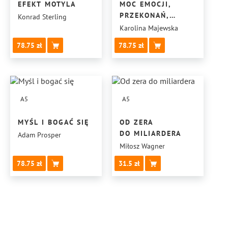
EFEKT MOTYLA
MOC EMOCJI,
PRZEKONAŃ,
Konrad Sterling
PIENIĘDZY
Karolina Majewska
78.75
78.75
A5
A5
MYŚL I BOGAĆ SIĘ
OD ZERA
DO MILIARDERA
Adam Prosper
Miłosz Wagner
78.75
31.5