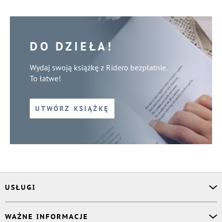
DO DZIEŁA!
Wydaj swoją książkę z Ridero bezpłatnie.
To łatwe!
UTWÓRZ KSIĄŻKĘ
USŁUGI
Asystent osobisty
WAŻNE INFORMACJE
Korektor