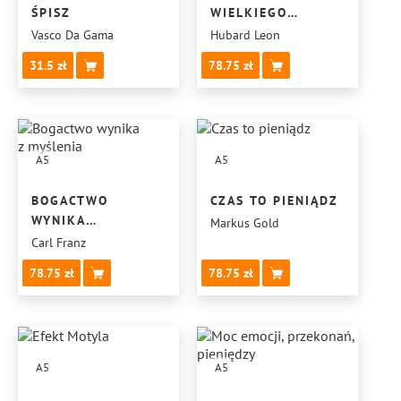
ŚPISZ
WIELKIEGO
BIZNESU
Vasco Da Gama
Hubard Leon
31.5
78.75
A5
A5
BOGACTWO
CZAS TO PIENIĄDZ
WYNIKA
Markus Gold
Z MYŚLENIA
Carl Franz
78.75
78.75
A5
A5