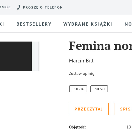
OMOC
PROSZĘ O TELEFON
KI
BESTSELLERY
WYBRANE KSIĄŻKI
NO
Femina no
Marcin Bill
Zostaw opinię
POEZJA
POLSKI
PRZECZYTAJ
SPIS
Objętość:
19