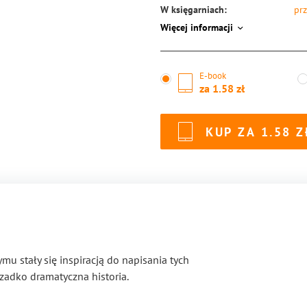
W księgarniach:
prz
Więcej informacji
ISBN:
97
E-book
za
1.58
KUP ZA
1.58
u stały się inspiracją do napisania tych
rzadko dramatyczna historia.