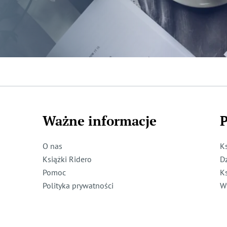
Ważne informacje
P
O nas
K
Książki Ridero
D
Pomoc
K
Polityka prywatności
W