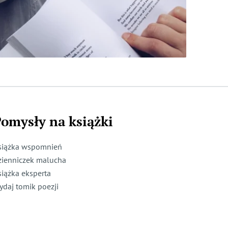
omysły na książki
siążka wspomnień
zienniczek malucha
siążka eksperta
ydaj tomik poezji