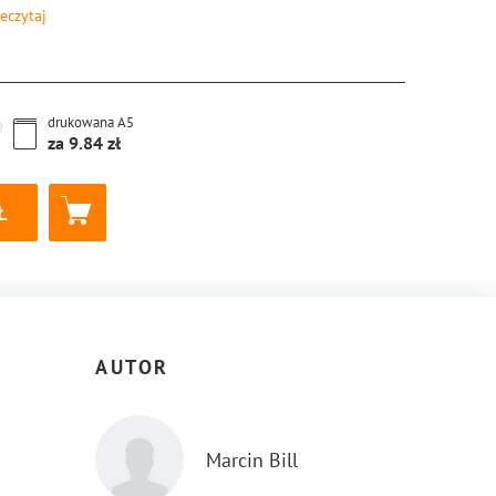
eczytaj
8-83-8221-870-1
drukowana
A5
za
9.84
AUTOR
Marcin Bill