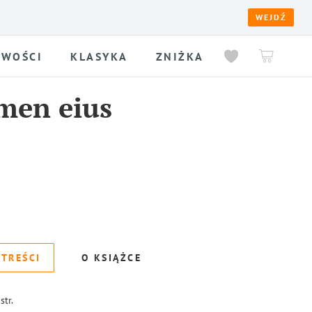
WEJDŹ
WOŚCI
KLASYKA
ZNIŻKA
men eius
 TREŚCI
O KSIĄŻCE
str.