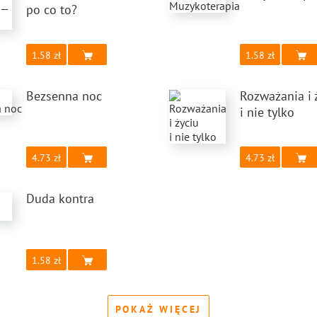
po co to?
1.58
1.58
Bezsenna noc
Rozważania i 
i nie tylko
4.73
4.73
Duda kontra
1.58
POKAŻ WIĘCEJ