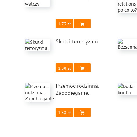
4.73
Skutki terroryzmu
1.58
Przemoc rodzinna.
Zapobieganie.
1.58