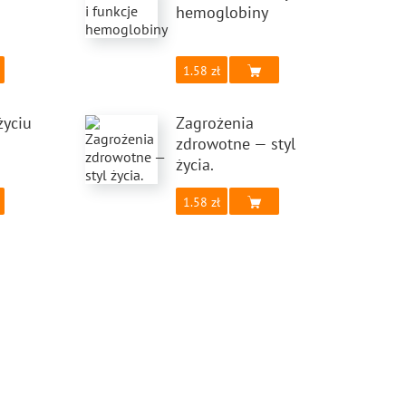
hemoglobiny
1.58
życiu
Zagrożenia
zdrowotne — styl
życia.
1.58