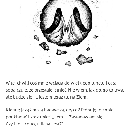
W tej chwili coś mnie wciąga do wielkiego tunelu i całą
sobą czuję, że przestaje istnieć. Nie wiem, jak długo to trwa,
ale budzę się i… jestem teraz tu, na Ziemi.
Kieruję jakąś misją badawczą, czy co? Próbuję to sobie
poukładać i zrozumieć. „Hem. — Zastanawiam się. —
Czyli to… co to, u licha, jest?”.