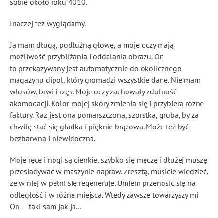
sobie około roku 4010.
Inaczej też wyglądamy.
Ja mam długą, podłużną głowę, a moje oczy mają
możliwość przybliżania i oddalania obrazu. On
to przekazywany jest automatycznie do okolicznego
magazynu dipol, który gromadzi wszystkie dane. Nie mam
włosów, brwi i rzęs. Moje oczy zachowały zdolność
akomodacji. Kolor mojej skóry zmienia się i przybiera różne
faktury. Raz jest ona pomarszczona, szorstka, gruba, by za
chwilę stać się gładka i pięknie brązowa. Może też być
bezbarwna i niewidoczna.
Moje ręce i nogi są cienkie, szybko się męczę i dłużej muszę
przesiadywać w maszynie napraw. Zresztą, musicie wiedzieć,
że w niej w pełni się regeneruje. Umiem przenosić się na
odległość i w różne miejsca. Wtedy zawsze towarzyszy mi
On — taki sam jak ja…