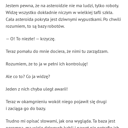
Jestem pewna, że na asteroidzie nie ma ludzi, tylko roboty.
Widzę wszystko dokładnie niczym w wielkiej tafli szkła.
Cała asteroida pokryta jest dziwnymi wypustkami. Po chwili
rozumiem, to są bazy robotów.
— O! To niezłe! — krzyczę.
Teraz pomału do mnie dociera, że nimi tu zarządzam.
Rozumiem, że to ja w pełni ich kontroluję!
Ale co to? Co ja widzę?
Jeden z nich chyba uległ awarii!
Teraz w okamgnieniu wokół niego pojawił się drugi
i zaciąga go do bazy.
Trudno mi opisać słowami, jak ona wygląda. Ta baza jest
ogromna, ma wiele dziwnych kabli i nawet nie potrafię ich