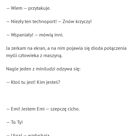
— Wiem — przytakuje.
— Niezły ten technoport! — Znów krzyczy!
— Wspaniały! — mówią inni.
Ja zerkam na ekran, a na nim pojawia się dioda połączenia
myśli człowieka z maszyną.
Nagle jeden z miniludzi odzywa się:
— Ktoś tu jest! Kim jesteś?
— Emi! Jestem Emi — szepczę cicho.
— To Ty!
— Ulga! — wzdychają.