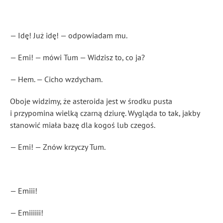
— Idę! Już idę! — odpowiadam mu.
— Emi! — mówi Tum — Widzisz to, co ja?
— Hem. — Cicho wzdycham.
Oboje widzimy, że asteroida jest w środku pusta
i przypomina wielką czarną dziurę. Wygląda to tak, jakby
stanowić miała bazę dla kogoś lub czegoś.
— Emi! — Znów krzyczy Tum.
— Emiii!
— Emiiiiii!