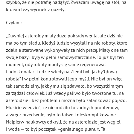
szybko, że nie potrafię nadążyć. Zwracam uwagę na stół, na
którym leży wycinek z gazety:
Czytam:
„Dawniej asteroidy miały duże pokłady węgla, ale dziś nie
ma po tym śladu. Kiedyś ludzie wysyłali na nie roboty, które
zdalnie sterowane wykonywały za nich pracę. Miały one tam
swoje bazy i były w pełni samowystarczalne. To już był ten
moment, gdy roboty mogły się same regenerować
i udoskonalać. Ludzie wtedy na Ziemi byli jakby ”głową
robota” i w pełni kontrolowali jego myśli. Nie był on więc
tak samodzielny, jakby mu się zdawało, bo wszystkim tym
zarządzał człowiek. Już wtedy paliwo było tworzone tu, na
asteroidzie i bez problemu można było zatankować pojazd.
Musicie wiedzieć, że nie rodziło to żadnych problemów,
a wręcz przeciwnie, było to łatwe i nieskomplikowane.
Najpierw naukowcy odkryli, że na asteroidzie jest węgiel
i woda — to był początek »genialnego planu«. Ta