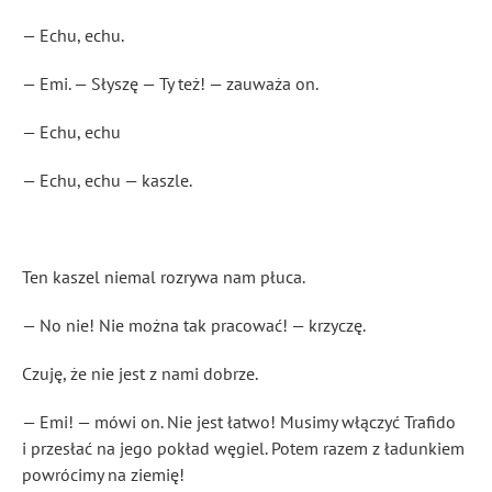
— Echu, echu.
— Emi. — Słyszę — Ty też! — zauważa on.
— Echu, echu
— Echu, echu — kaszle.
Ten kaszel niemal rozrywa nam płuca.
— No nie! Nie można tak pracować! — krzyczę.
Czuję, że nie jest z nami dobrze.
— Emi! — mówi on. Nie jest łatwo! Musimy włączyć Trafido
i przesłać na jego pokład węgiel. Potem razem z ładunkiem
powrócimy na ziemię!