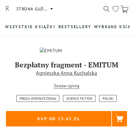
STRONA GŁÓWNA
WSZYSTKIE KSIĄŻKI
BESTSELLERY
WYBRANE KSIĄ
Bezpłatny fragment
-
EMITUM
Agnieszka Anna Kuchalska
Zostaw opinię
PROZA WSPÓŁPCZESNA
SCIENCE FICTION
POLSKI
KUP OD 23.63