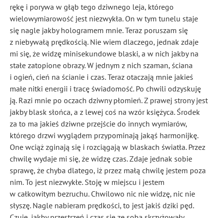
rękę i porywa w głąb tego dziwnego leja, którego
wielowymiarowość jest niezwykła. On w tym tunelu staje
się nagle jakby hologramem mnie. Teraz poruszam się
z niebywałą prędkością. Nie wiem dlaczego, jednak zdaje
mi się, że widzę minisekundowe blaski, a w nich jakby na
stałe zatopione obrazy. W jednym z nich szaman, ściana
i ogień, cień na ścianie i czas. Teraz otaczają mnie jakieś
małe nitki energii i tracę świadomość. Po chwili odzyskuję
ją. Razi mnie po oczach dziwny płomień. Z prawej strony jest
jakby blask słońca, a z lewej coś na wzór księżyca. Środek
za to ma jakieś dziwne przejście do innych wymiarów,
którego drzwi wyglądem przypominają jakąś harmonijkę.
One wciąż zginają się i rozciągają w blaskach światła. Przez
chwilę wydaje mi się, że widzę czas. Zdaje jednak sobie
sprawę, że chyba dlatego, iż przez małą chwilę jestem poza
nim. To jest niezwykłe. Stoję w miejscu i jestem
w całkowitym bezruchu. Chwilowo nic nie widzę, nic nie
słyszę. Nagle nabieram prędkości, to jest jakiś dziki pęd.
Czuję, jakby przestrzeń i czas się ze sobą skrzyżowały