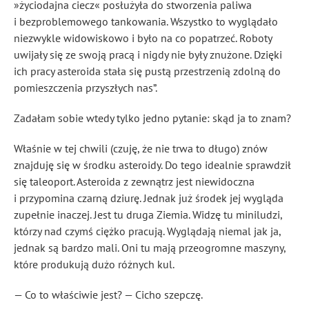
»życiodajna ciecz« posłużyła do stworzenia paliwa
i bezproblemowego tankowania. Wszystko to wyglądało
niezwykle widowiskowo i było na co popatrzeć. Roboty
uwijały się ze swoją pracą i nigdy nie były znużone. Dzięki
ich pracy asteroida stała się pustą przestrzenią zdolną do
pomieszczenia przyszłych nas”.
Zadałam sobie wtedy tylko jedno pytanie: skąd ja to znam?
Właśnie w tej chwili (czuję, że nie trwa to długo) znów
znajduję się w środku asteroidy. Do tego idealnie sprawdził
się taleoport. Asteroida z zewnątrz jest niewidoczna
i przypomina czarną dziurę. Jednak już środek jej wygląda
zupełnie inaczej. Jest tu druga Ziemia. Widzę tu miniludzi,
którzy nad czymś ciężko pracują. Wyglądają niemal jak ja,
jednak są bardzo mali. Oni tu mają przeogromne maszyny,
które produkują dużo różnych kul.
— Co to właściwie jest? — Cicho szepczę.