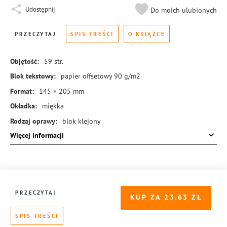
Udostępnij
Do moich ulubionych
PRZECZYTAJ
SPIS TREŚCI
O KSIĄŻCE
Objętość:
59
str.
Blok tekstowy:
papier offsetowy 90 g/m2
Format:
145 × 205 mm
Okładka:
miękka
Rodzaj oprawy:
blok klejony
Więcej informacji
ISBN:
978-83-8104-870-5
PRZECZYTAJ
KUP ZA
23.63
SPIS TREŚCI