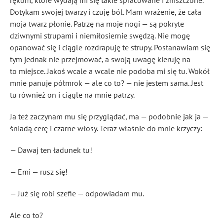
rękom, które wydają mi się takie spracowane i zniszczone.
Dotykam swojej twarzy i czuję ból. Mam wrażenie, że cała
moja twarz płonie. Patrzę na moje nogi — są pokryte
dziwnymi strupami i niemiłosiernie swędzą. Nie mogę
opanować się i ciągle rozdrapuję te strupy. Postanawiam się
tym jednak nie przejmować, a swoją uwagę kieruję na
to miejsce. Jakoś wcale a wcale nie podoba mi się tu. Wokół
mnie panuje półmrok — ale co to? — nie jestem sama. Jest
tu również on i ciągle na mnie patrzy.
Ja też zaczynam mu się przyglądać, ma — podobnie jak ja —
śniadą cerę i czarne włosy. Teraz właśnie do mnie krzyczy:
— Dawaj ten ładunek tu!
— Emi — rusz się!
— Już się robi szefie — odpowiadam mu.
Ale co to?