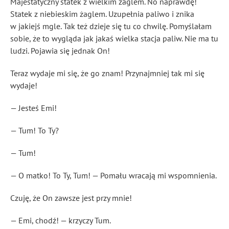
Majestatyczny statek z wielkim żaglem. No naprawdę!
Statek z niebieskim żaglem. Uzupełnia paliwo i znika
w jakiejś mgle. Tak też dzieje się tu co chwilę. Pomyślałam
sobie, że to wygląda jak jakaś wielka stacja paliw. Nie ma tu
ludzi. Pojawia się jednak On!
Teraz wydaje mi się, że go znam! Przynajmniej tak mi się
wydaje!
— Jesteś Emi!
— Tum! To Ty?
— Tum!
— O matko! To Ty, Tum! — Pomału wracają mi wspomnienia.
Czuję, że On zawsze jest przy mnie!
— Emi, chodź! — krzyczy Tum.