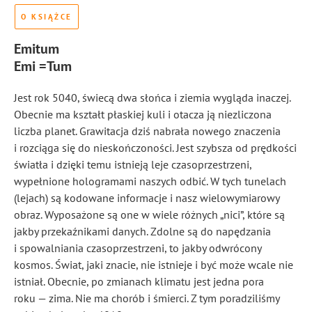
O KSIĄŻCE
Emitum
Emi =Tum
Jest rok 5040, świecą dwa słońca i ziemia wygląda inaczej.
Obecnie ma kształt płaskiej kuli i otacza ją niezliczona
liczba planet. Grawitacja dziś nabrała nowego znaczenia
i rozciąga się do nieskończoności. Jest szybsza od prędkości
światła i dzięki temu istnieją leje czasoprzestrzeni,
wypełnione hologramami naszych odbić. W tych tunelach
(lejach) są kodowane informacje i nasz wielowymiarowy
obraz. Wyposażone są one w wiele różnych „nici”, które są
jakby przekaźnikami danych. Zdolne są do napędzania
i spowalniania czasoprzestrzeni, to jakby odwrócony
kosmos. Świat, jaki znacie, nie istnieje i być może wcale nie
istniał. Obecnie, po zmianach klimatu jest jedna pora
roku — zima. Nie ma chorób i śmierci. Z tym poradziliśmy