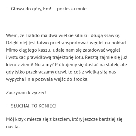
— Głowa do góry, Em! — pociesza mnie.
Wiem, że Trafido ma dwa wielkie silniki i długą ssawkę.
Dzięki niej jest łatwo przetransportować węgiel na pokład.
Mimo ciągłego kaszlu udaje nam się załadować węgiel
i wstukać prawidłową trajektorię lotu. Resztą zajmie się już
kiero z ziemi! No a my? Próbujemy się dostać na statek, ale
gdy tylko przekraczamy drzwi, to coś z wielką siłą nas
wypycha i nie pozwala wejść do środka.
Zaczynam krzyczeć!
— SŁUCHAJ, TO KONIEC!
Mój krzyk miesza się z kaszlem, który jeszcze bardziej się
nasila.