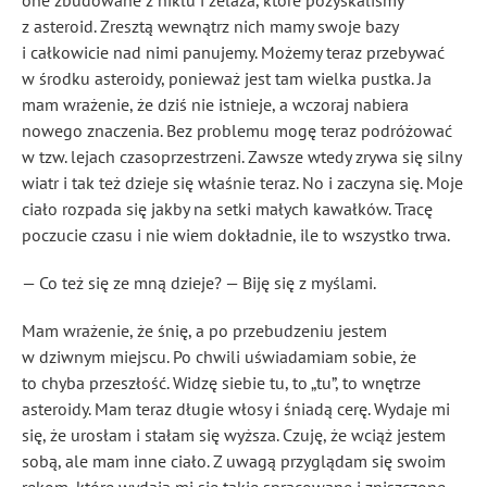
one zbudowane z niklu i żelaza, które pozyskaliśmy
z asteroid. Zresztą wewnątrz nich mamy swoje bazy
i całkowicie nad nimi panujemy. Możemy teraz przebywać
w środku asteroidy, ponieważ jest tam wielka pustka. Ja
mam wrażenie, że dziś nie istnieje, a wczoraj nabiera
nowego znaczenia. Bez problemu mogę teraz podróżować
w tzw. lejach czasoprzestrzeni. Zawsze wtedy zrywa się silny
wiatr i tak też dzieje się właśnie teraz. No i zaczyna się. Moje
ciało rozpada się jakby na setki małych kawałków. Tracę
poczucie czasu i nie wiem dokładnie, ile to wszystko trwa.
— Co też się ze mną dzieje? — Biję się z myślami.
Mam wrażenie, że śnię, a po przebudzeniu jestem
w dziwnym miejscu. Po chwili uświadamiam sobie, że
to chyba przeszłość. Widzę siebie tu, to „tu”, to wnętrze
asteroidy. Mam teraz długie włosy i śniadą cerę. Wydaje mi
się, że urosłam i stałam się wyższa. Czuję, że wciąż jestem
sobą, ale mam inne ciało. Z uwagą przyglądam się swoim