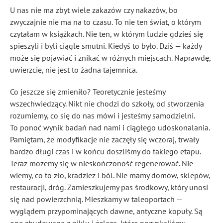
U nas nie ma zbyt wiele zakazów czy nakazów, bo
zwyczajnie nie ma na to czasu. To nie ten świat, o którym
czytałam w książkach. Nie ten, w którym ludzie gdzieś się
spieszyli i byli ciągle smutni. Kiedyś to było. Dziś — każdy
może się pojawiać i znikać w różnych miejscach. Naprawdę,
uwierzcie, nie jest to żadna tajemnica.
Co jeszcze się zmieniło? Teoretycznie jesteśmy
wszechwiedzący. Nikt nie chodzi do szkoły, od stworzenia
rozumiemy, co się do nas mówi i jesteśmy samodzielni.
To ponoć wynik badań nad nami i ciągłego udoskonalania.
Pamiętam, że modyfikacje nie zaczęły się wczoraj, trwały
bardzo długi czas i w końcu doszliśmy do takiego etapu.
Teraz możemy się w nieskończoność regenerować. Nie
wiemy, co to zło, kradzież i ból. Nie mamy domów, sklepów,
restauracji, dróg. Zamieszkujemy pas środkowy, który unosi
się nad powierzchnią. Mieszkamy w taleoportach —
wyglądem przypominających dawne, antyczne kopuły. Są