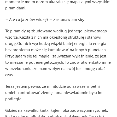
momencie moim oczom ukazała się mapa z tymi wszystkimi
piramidami.
— Ale co ja znów widzę? — Zastanawiam się.
Te piramidy są zbudowane według jednego, pierwotnego
wzorca. Każda z nich ma określoną strukturę i stanowi
drogę. Od nich wychodzą wiązki białej energii. Ta energia
bez problemu może się kumulować na innych planetach.
Przyglądam się tej mapie i zauważam wyjaśnienie, że jest
to mieszanie pól energetycznych. To znów utwierdziło mnie
w przekonaniu, że mam wpływ na swój los i mogę cofać
czas.
Teraz jestem pewna, że miniludzie od zawsze w pełni
umieli kontrolować ziemię i ona nieświadomie była im
podległa.
Gdzieś na kawałku kartki kątem oka zauważyłam rysunek.
Byli na nim miniludzie, a obok nich dziwny wir. Teraz też