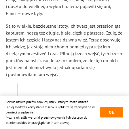
i doszło do wielkiego wybuchu. Teraz pojawili się oni,
Emici — nowe byty.
Są to wielkie, bezcielesne istoty. Ich twarz jest przesłonięta
kapturem, noszą też długie, białe, ciężkie płaszcze. Czuję, że
jestem ich częścią i łączy nas dziwna więź. Teraz obserwuję
ich, widzę, jak stoją nieruchomo pomiędzy przejściem
dzielącym przestrzeń i czas. Pilnują trzech wejść, tych trzech
punktów na osi czasu. Teraz rozumiem, że dostęp do nich
jest niemal niemożliwy. Ja jednak uparłam się
i postanowiłam tam wejść.
Serwis używa plików cookies, dzięki którym może działać
lepiej. Podczas korzystania z serwisu pliki te są zapisywane w
Ok
pamięci urządzenia.
Można określić warunki przechowywania lub dostępu do
plików cookies w przeglądarce internetowej.