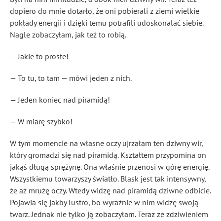
dopiero do mnie dotarło, że oni pobierali z ziemi wielkie
pokłady energii i dzięki temu potrafili udoskonalać siebie.
Nagle zobaczyłam, jak też to robią.
— Jakie to proste!
— To tu, to tam — mówi jeden z nich.
— Jeden koniec nad piramidą!
— W miarę szybko!
W tym momencie na własne oczy ujrzałam ten dziwny wir,
który gromadzi się nad piramidą. Kształtem przypomina on
jakąś długą sprężynę. Ona właśnie przenosi w górę energię.
Wszystkiemu towarzyszy światło. Blask jest tak intensywny,
że aż mrużę oczy. Wtedy widzę nad piramidą dziwne odbicie.
Pojawia się jakby lustro, bo wyraźnie w nim widzę swoją
twarz. Jednak nie tylko ją zobaczyłam. Teraz ze zdziwieniem