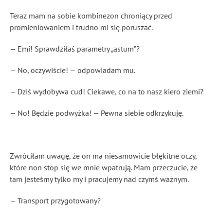
Teraz mam na sobie kombinezon chroniący przed
promieniowaniem i trudno mi się poruszać.
— Emi! Sprawdziłaś parametry „astum”?
— No, oczywiście! — odpowiadam mu.
— Dziś wydobywa cud! Ciekawe, co na to nasz kiero ziemi?
— No! Będzie podwyżka! — Pewna siebie odkrzykuję.
Zwróciłam uwagę, że on ma niesamowicie błękitne oczy,
które non stop się we mnie wpatrują. Mam przeczucie, że
tam jesteśmy tylko my i pracujemy nad czymś ważnym.
— Transport przygotowany?