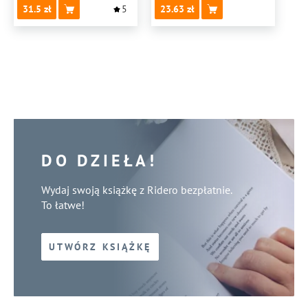
31.5
5
23.63
DO DZIEŁA!
Wydaj swoją książkę z Ridero bezpłatnie.
To łatwe!
UTWÓRZ KSIĄŻKĘ