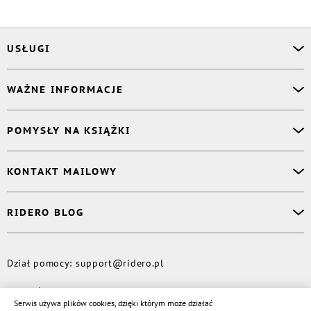
USŁUGI
Asystent osobisty
WAŻNE INFORMACJE
Korektor
Projektant okładki
O nas
POMYSŁY NA KSIĄŻKI
Druk Twojej książki
Książki Ridero
Publikacja
Pomoc
Książka wspomnień
KONTAKT MAILOWY
Polityka prywatności
Dzienniczek malucha
Książka eksperta
Dział pomocy
:
support@ridero.pl
RIDERO BLOG
Wydaj tomik poezji
Kontakt dla mediów
:
pr@ridero.pl
Dzieci też mogą pisać!
Więcej
Dział pomocy
:
support@ridero.pl
© Rideró, 2013—
2026
Serwis używa plików cookies, dzięki którym może działać