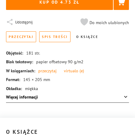
KUP OD 4.73
Udostępnij
Do moich ulubionych
PRZECZYTAJ
SPIS TREŚCI
O KSIĄŻCE
Objętość:
181
str.
Blok tekstowy:
papier offsetowy 90 g/m2
W księgarniach:
przeczytaj
virtualo
(e)
Format:
145 × 205 mm
Okładka:
miękka
Więcej informacji
Rodzaj oprawy:
blok klejony
ISBN:
978-83-8126-389-4
O KSIĄŻCE