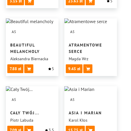
3.15
23.63
5
A5
A5
BEAUTIFUL
ATRAMENTOWE
MELANCHOLY
SERCE
Aleksandra Biernacka
Magda Wrz
7.88
5
9.45
A5
A5
CAŁY TWÓJ...
ASIA I MARIAN
Piotr Labuda
Karol Kłos
7.09
3.5
15.75