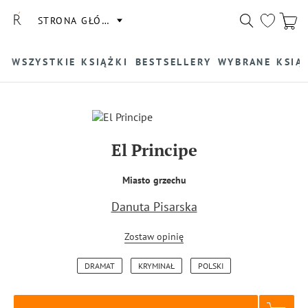
STRONA GŁÓWNA
WSZYSTKIE KSIĄŻKI
BESTSELLERY
WYBRANE KSIĄ
El Principe
Miasto grzechu
Danuta Pisarska
Zostaw opinię
DRAMAT
KRYMINAŁ
POLSKI