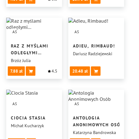
A5
A5
RAZ Z MYŚLAMI
ADIEU, RIMBAUD!
ODLEGŁYMI…
Dariusz Radziejewski
Brzóz Julia
7.88
4.5
20.48
A5
A5
CIOCIA STASIA
ANTOLOGIA
ANONIMOWYCH OSÓB
Michał Kucharzyk
Katarzyna Bandrowska