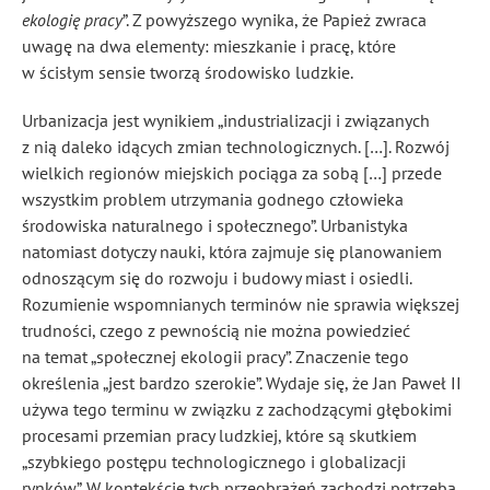
ekologię pracy
”
. Z powyższego wynika, że Papież zwraca
uwagę na dwa elementy: mieszkanie i pracę, które
w ścisłym sensie tworzą środowisko ludzkie.
Urbanizacja jest wynikiem „industrializacji i związanych
z nią daleko idących zmian technologicznych. […]. Rozwój
wielkich regionów miejskich pociąga za sobą […] przede
wszystkim problem utrzymania godnego człowieka
środowiska naturalnego i społecznego”
. Urbanistyka
natomiast dotyczy nauki, która zajmuje się planowaniem
odnoszącym się do rozwoju i budowy miast i osiedli.
Rozumienie wspomnianych terminów nie sprawia większej
trudności, czego z pewnością nie można powiedzieć
na temat „społecznej ekologii pracy”. Znaczenie tego
określenia „jest bardzo szerokie”
. Wydaje się, że Jan Paweł II
używa tego terminu w związku z zachodzącymi głębokimi
procesami przemian pracy ludzkiej, które są skutkiem
„szybkiego postępu technologicznego i globalizacji
rynków”
. W kontekście tych przeobrażeń zachodzi potrzeba