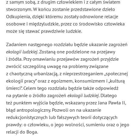
z samym sobą, z drugim człowiekiem i z całym światem
stworzonym. W końcu zostanie przedstawione dzieło
Odkupienia, dzięki któremu zostały odnowione relacje
osobowe i międzyludzkie, przez co środowisko człowieka
może się stawać prawdziwie ludzkie.
Zadaniem następnego rozdziału będzie ukazanie zagrożeń
ekologii ludzkiej
. Zostaną one podzielone na przejawy
i źródła. Przy omawianiu przejawów zagrożeń przyjdzie
zwrócić szczególną uwagę na problemy związane
z chaotyczną urbanizacją, z nieprzestrzeganiem „społecznej
ekologii pracy” oraz z egoizmem, konsumizmem i „kulturą
śmierci”. Celem tego rozdziału będzie także odpowiedź
na pytanie o źródło zagrożeń
ekologii ludzkiej
. Dlatego
też punktem wyjścia będzie, wskazany przez Jana Pawła II,
błąd antropologiczny. Pozwoli on na ukazanie
redukcjonistycznych lub fałszywych teorii dotyczących
prawdy: o człowieku, o jego wolności, sumieniu oraz o jego
relacji do Boga.