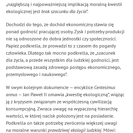
„najgłębszą i najpoważniejszą implikacją moralną kwestii
ekologicznej jest
brak szacunku dla życia
”
.
Dochodzi do tego, że dochód ekonomiczny stawia się
ponad godność pracującej osoby. Zysk i potrzeby produkcji
nie są odnoszone do dobra jednostki czy społeczności.
Papież podkreśla, że prowadzi to z czasem do pogardy
człowieka
. Dlatego tak mocno podkreśla, że „szacunek
dla życia, a przede wszystkim dla ludzkiej godności, jest
podstawową zasadą zdrowego postępu ekonomicznego,
przemysłowego i naukowego”
.
W swym kolejnym dokumencie — encyklice
Centesimus
annus
— Jan Paweł II omawia „kwestię ekologiczną”, wiążąc
ją z kryzysem związanym ze współczesną cywilizacją
konsumpcyjną. Zwraca uwagę na wypaczoną hierarchię
wartości, w której nacisk położony jest na posiadanie.
Podkreśla on także potrzebę zwrócenia większej uwagi
na moralne warunki
prawdziwej ekologii ludzkiej.
Mówi: