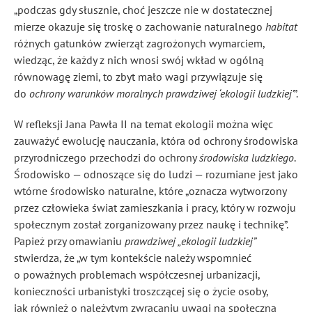
„podczas gdy słusznie, choć jeszcze nie w dostatecznej
mierze okazuje się troskę o zachowanie naturalnego
habitat
różnych gatunków zwierząt zagrożonych wymarciem,
wiedząc, że każdy z nich wnosi swój wkład w ogólną
równowagę ziemi, to zbyt mało wagi przywiązuje się
do
ochrony warunków moralnych prawdziwej ‘ekologii ludzkiej’
”
.
W refleksji Jana Pawła II na temat ekologii można więc
zauważyć ewolucję nauczania, która od ochrony środowiska
przyrodniczego przechodzi do ochrony
środowiska ludzkiego
.
Środowisko — odnoszące się do ludzi — rozumiane jest jako
wtórne środowisko naturalne, które „oznacza wytworzony
przez człowieka świat zamieszkania i pracy, który w rozwoju
społecznym został zorganizowany przez naukę i technikę”
.
Papież przy omawianiu
prawdziwej „ekologii ludzkiej”
stwierdza, że „w tym kontekście należy wspomnieć
o poważnych problemach współczesnej urbanizacji,
konieczności urbanistyki troszczącej się o życie osoby,
jak również o należytym zwracaniu uwagi na społeczną