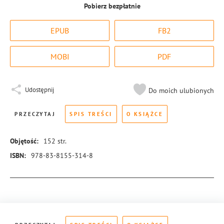
Pobierz bezpłatnie
EPUB
FB2
MOBI
PDF
Udostępnij
Do moich ulubionych
PRZECZYTAJ
SPIS TREŚCI
O KSIĄŻCE
Objętość:
152
str.
ISBN:
978-83-8155-314-8
Więcej informacji