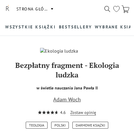
STRONA GŁÓWNA
WSZYSTKIE KSIĄŻKI
BESTSELLERY
WYBRANE KSIĄ
Bezpłatny fragment
-
Ekologia
ludzka
w świetle nauczania Jana Pawła II
Adam Woch
4.6
Zostaw opinię
TEOLOGIA
POLSKI
DARMOWE KSIĄŻKI