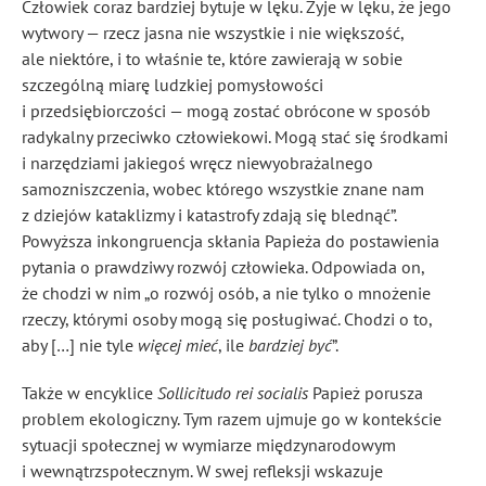
Człowiek coraz bardziej bytuje w lęku. Żyje w lęku, że jego
wytwory — rzecz jasna nie wszystkie i nie większość,
ale niektóre, i to właśnie te, które zawierają w sobie
szczególną miarę ludzkiej pomysłowości
i przedsiębiorczości — mogą zostać obrócone w sposób
radykalny przeciwko człowiekowi. Mogą stać się środkami
i narzędziami jakiegoś wręcz niewyobrażalnego
samozniszczenia, wobec którego wszystkie znane nam
z dziejów kataklizmy i katastrofy zdają się blednąć”
.
Powyższa inkongruencja skłania Papieża do postawienia
pytania o prawdziwy rozwój człowieka. Odpowiada on,
że chodzi w nim „o rozwój osób, a nie tylko o mnożenie
rzeczy, którymi osoby mogą się posługiwać. Chodzi o to,
aby […] nie tyle
więcej mieć
, ile
bardziej być
”
.
Także w encyklice
Sollicitudo rei socialis
Papież porusza
problem ekologiczny. Tym razem ujmuje go w kontekście
sytuacji społecznej w wymiarze międzynarodowym
i wewnątrzspołecznym. W swej refleksji wskazuje