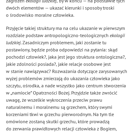
zagrożeń
ekologii ludzkiej
,
by w końcu — na podstawie tych
dwóch elementów — ukazać kierunki i sposoby troski
o środowisko moralne człowieka.
Przyjęcie takiej struktury ma na celu ukazanie w pierwszym
rozdziale podstaw antropologiczno-teologicznych
ekologii
ludzkiej
. Zasadniczym problemem, jaki zostanie tu
postawiony, będzie próba odpowiedzi na pytania: skąd
pochodzi człowiek?, jaka jest jego struktura ontologiczna?,
jakie zdolności posiada?, jakie relacje osobowe jest
w stanie nawiązywać? Rozważania dotyczące zarysowanych
wyżej problemów zmierzają do ukazania człowieka jako
szczytu, ośrodka, a nade wszystko jako centrum stworzenia
w „namiocie” Opatrzności Bożej. Przyjdzie także zwrócić
uwagę, że wszelkie wykroczenia przeciw prawu
naturalnemu i moralnemu są grzechem, który swymi
korzeniami tkwi w grzechu pierworodnym. Na tym tle
omówione zostaną skutki grzechu, które prowadzą
do zerwania prawidłowych relacji człowieka z Bogiem,