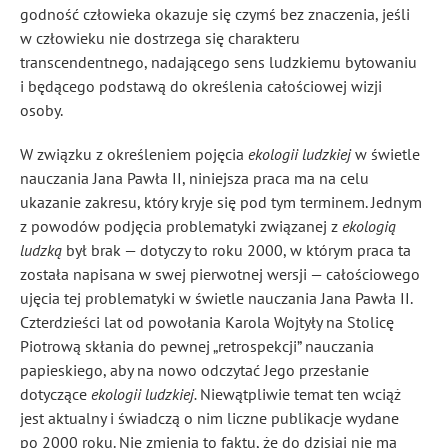
godność człowieka okazuje się czymś bez znaczenia, jeśli
w człowieku nie dostrzega się charakteru
transcendentnego, nadającego sens ludzkiemu bytowaniu
i będącego podstawą do określenia całościowej wizji
osoby.
W związku z określeniem pojęcia
ekologii ludzkiej
w świetle
nauczania Jana Pawła II, niniejsza praca ma na celu
ukazanie zakresu, który kryje się pod tym terminem. Jednym
z powodów podjęcia problematyki związanej z
ekologią
ludzką
był brak — dotyczy to roku 2000, w którym praca ta
została napisana w swej pierwotnej wersji — całościowego
ujęcia tej problematyki w świetle nauczania Jana Pawła II.
Czterdzieści lat od powołania Karola Wojtyły na Stolicę
Piotrową skłania do pewnej „retrospekcji” nauczania
papieskiego, aby na nowo odczytać Jego przesłanie
dotyczące
ekologii ludzkiej.
Niewątpliwie temat ten wciąż
jest aktualny i świadczą o nim liczne publikacje wydane
po 2000 roku. Nie zmienia to faktu, że do dzisiaj nie ma