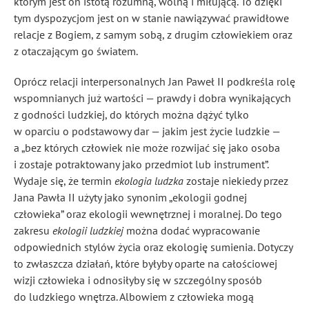
którym jest on istotą rozumną, wolną i miłującą. To dzięki
tym dyspozycjom jest on w stanie nawiązywać prawidłowe
relacje z Bogiem, z samym sobą, z drugim człowiekiem oraz
z otaczającym go światem.
Oprócz relacji interpersonalnych Jan Paweł II podkreśla rolę
wspomnianych już wartości — prawdy i dobra wynikających
z godności ludzkiej
, do których można dążyć tylko
w oparciu o podstawowy dar — jakim jest życie ludzkie —
a „bez których człowiek nie może rozwijać się jako osoba
i zostaje potraktowany jako przedmiot lub instrument”
.
Wydaje się, że termin
ekologia ludzka
zostaje niekiedy przez
Jana Pawła II użyty jako synonim „ekologii godnej
człowieka” oraz ekologii wewnętrznej i moralnej
. Do tego
zakresu
ekologii ludzkiej
można dodać wypracowanie
odpowiednich stylów życia oraz ekologię sumienia
. Dotyczy
to zwłaszcza działań, które byłyby oparte na całościowej
wizji człowieka i odnosiłyby się w szczególny sposób
do ludzkiego wnętrza. Albowiem z człowieka mogą