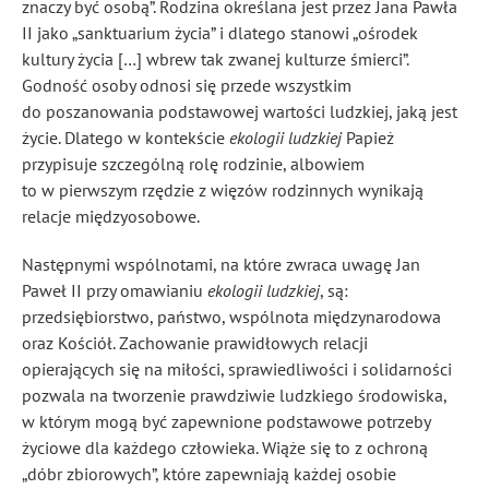
znaczy być osobą”
. Rodzina określana jest przez Jana Pawła
II jako „sanktuarium życia” i dlatego stanowi „ośrodek
kultury życia […] wbrew tak zwanej kulturze śmierci”
.
Godność osoby odnosi się przede wszystkim
do poszanowania podstawowej wartości ludzkiej, jaką jest
życie. Dlatego w kontekście
ekologii ludzkiej
Papież
przypisuje szczególną rolę rodzinie, albowiem
to w pierwszym rzędzie z więzów rodzinnych wynikają
relacje międzyosobowe
.
Następnymi wspólnotami, na które zwraca uwagę Jan
Paweł II przy omawianiu
ekologii ludzkiej
, są:
przedsiębiorstwo, państwo, wspólnota międzynarodowa
oraz Kościół. Zachowanie prawidłowych relacji
opierających się na miłości, sprawiedliwości i solidarności
pozwala na tworzenie prawdziwie ludzkiego środowiska,
w którym mogą być zapewnione podstawowe potrzeby
życiowe dla każdego człowieka. Wiąże się to z ochroną
„dóbr zbiorowych”, które zapewniają każdej osobie