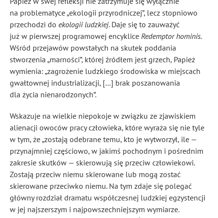
Papież w swej refleksji nie zatrzymuje się wyłącznie
na problematyce „ekologii przyrodniczej”, lecz stopniowo
przechodzi do
ekologii ludzkiej
. Daje się to zauważyć
już w pierwszej programowej encyklice
Redemptor hominis
.
Wśród przejawów powstałych na skutek poddania
stworzenia „marności”, której źródłem jest grzech, Papież
wymienia: „zagrożenie ludzkiego środowiska w miejscach
gwałtownej industrializacji, […] brak poszanowania
dla życia nienarodzonych”
.
Wskazuje na wielkie niepokoje w związku ze zjawiskiem
alienacji owoców pracy człowieka, które wyraża się nie tyle
w tym, że „zostają odebrane temu, kto je wytworzył, ile —
przynajmniej częściowo, w jakimś pochodnym i pośrednim
zakresie skutków — skierowują się przeciw człowiekowi.
Zostają przeciw niemu skierowane lub mogą zostać
skierowane przeciwko niemu. Na tym zdaje się polegać
główny rozdział dramatu współczesnej ludzkiej egzystencji
w jej najszerszym i najpowszechniejszym wymiarze.