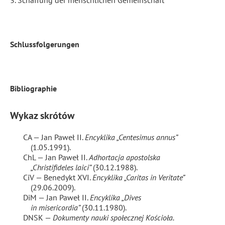
3. Schaffung der menschlichen Gemeinschaft
Schlussfolgerungen
Bibliographie
Wykaz skrótów
CA — Jan Paweł II.
Encyklika „Centesimus annus”
(1.05.1991).
ChL — Jan Paweł II.
Adhortacja apostolska
„Christifideles laici”
(30.12.1988).
CiV — Benedykt XVI.
Encyklika „Caritas in Veritate”
(29.06.2009).
DiM — Jan Paweł II.
Encyklika „Dives
in misericordia”
(30.11.1980).
DNSK —
Dokumenty nauki społecznej Kościoła.