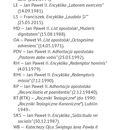
LE — Jan Paweł II.
Encyklika „Laborem exercens”
(14.09.1981).
LS — Franciszek.
Encyklika „Laudato Si’”
(25.05.2015).
MD —
Jan Paweł II.
List apostolski „Mulieris
dignitatem”
(15.08.1988).
OA — Paweł VI.
List apostolski „Octogesima
adveniens”
(14.05.1971).
PDV — Jan Paweł II.
Adhortacja apostolska
„Pastores dabo vobis”
(25.03.1992).
RH — Jan Paweł II.
Encyklika „Redemptor hominis”
(4.03.1979).
RMi — Jan Paweł II.
Encyklika „Redemptoris
missio”
(7.12.1990).
RP — Jan Paweł II.
Adhortacja apostolska
„Reconciliatio et paenitentia”
(2.12.19840).
RT (RTK) — „
Roczniki Teologiczne
” (do 1990:
„
Roczniki Teologiczno-Kanoniczne
”). Lublin
1949-.
SRS — Jan Paweł II.
Encyklika „Sollicitudo rei
socialis”
(30.12.1987).
WB —
Katechezy Ojca Świętego Jana Pawła II