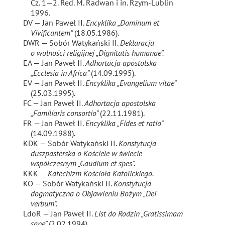
Cz. 1—2. Red. M. Radwan i in. Rzym-Lublin
1996.
DV — Jan Paweł II.
Encyklika „Dominum et
Vivificantem”
(18.05.1986).
DWR — Sobór Watykański II.
Deklaracja
o wolności religijnej „Dignitatis humanae”.
EA —
Jan Paweł II.
Adhortacja apostolska
„Ecclesia in Africa”
(14.09.1995).
EV — Jan Paweł II.
Encyklika „Evangelium vitae”
(25.03.1995).
FC — Jan Paweł II.
Adhortacja apostolska
„Familiaris consortio”
(22.11.1981).
FR — Jan Paweł II.
Encyklika „Fides et ratio”
(14.09.1988).
KDK — Sobór Watykański II.
Konstytucja
duszpasterska o Kościele w świecie
współczesnym „Gaudium et spes”.
KKK —
Katechizm Kościoła Katolickiego.
KO — Sobór Watykański II.
Konstytucja
dogmatyczna o Objawieniu Bożym „Dei
verbum”.
LdoR — Jan Paweł II.
List do Rodzin „Gratissimam
sane”
(2.02.1994).