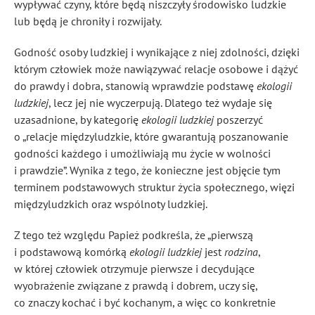
wypływać czyny, które będą niszczyły środowisko ludzkie
lub będą je chroniły i rozwijały.
Godność osoby ludzkiej i wynikające z niej zdolności, dzięki
którym człowiek może nawiązywać relacje osobowe i dążyć
do prawdy i dobra, stanowią wprawdzie podstawę
ekologii
ludzkiej
, lecz jej nie wyczerpują. Dlatego też wydaje się
uzasadnione, by kategorię
ekologii ludzkiej
poszerzyć
o „relacje międzyludzkie, które gwarantują poszanowanie
godności każdego i umożliwiają mu życie w wolności
i prawdzie”
. Wynika z tego, że konieczne jest objęcie tym
terminem podstawowych struktur życia społecznego, więzi
międzyludzkich oraz wspólnoty ludzkiej
.
Z tego też względu Papież podkreśla, że „pierwszą
i podstawową komórką
ekologii ludzkiej
jest
rodzina
,
w której człowiek otrzymuje pierwsze i decydujące
wyobrażenie związane z prawdą i dobrem, uczy się,
co znaczy kochać i być kochanym, a więc co konkretnie