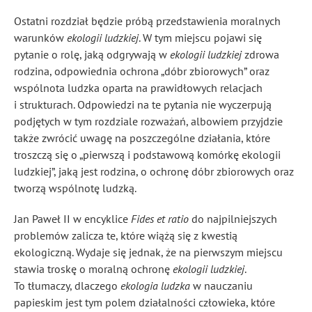
Ostatni rozdział będzie próbą przedstawienia moralnych
warunków
ekologii ludzkiej
. W tym miejscu pojawi się
pytanie o rolę, jaką odgrywają w
ekologii ludzkiej
zdrowa
rodzina, odpowiednia ochrona „dóbr zbiorowych” oraz
wspólnota ludzka oparta na prawidłowych relacjach
i strukturach. Odpowiedzi na te pytania nie wyczerpują
podjętych w tym rozdziale rozważań, albowiem przyjdzie
także zwrócić uwagę na poszczególne działania, które
troszczą się o „pierwszą i podstawową komórkę ekologii
ludzkiej”, jaką jest rodzina, o ochronę dóbr zbiorowych oraz
tworzą wspólnotę ludzką.
Jan Paweł II w encyklice
Fides et ratio
do najpilniejszych
problemów zalicza te, które wiążą się z kwestią
ekologiczną
. Wydaje się jednak, że na pierwszym miejscu
stawia troskę o moralną ochronę
ekologii ludzkiej
.
To tłumaczy, dlaczego
ekologia ludzka
w nauczaniu
papieskim jest tym polem działalności człowieka, które