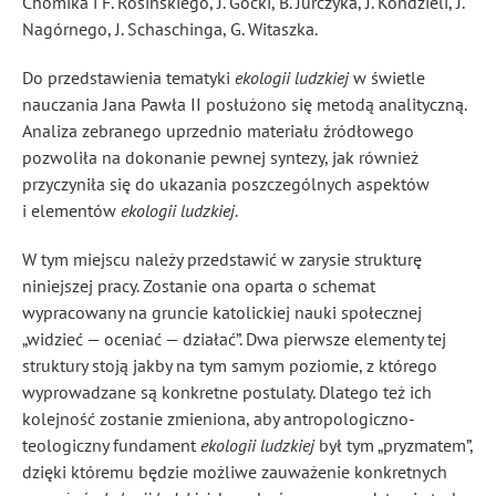
Chomika i F. Rosińskiego
, J. Gocki
, B. Jurczyka
, J. Kondzieli
, J.
Nagórnego
, J. Schaschinga
, G. Witaszka
.
Do przedstawienia tematyki
ekologii ludzkiej
w świetle
nauczania Jana Pawła II posłużono się metodą analityczną.
Analiza zebranego uprzednio materiału źródłowego
pozwoliła na dokonanie pewnej syntezy, jak również
przyczyniła się do ukazania poszczególnych aspektów
i elementów
ekologii ludzkiej
.
W tym miejscu należy przedstawić w zarysie strukturę
niniejszej pracy. Zostanie ona oparta o schemat
wypracowany na gruncie katolickiej nauki społecznej
„widzieć — oceniać — działać”. Dwa pierwsze elementy tej
struktury stoją jakby na tym samym poziomie, z którego
wyprowadzane są konkretne postulaty. Dlatego też ich
kolejność zostanie zmieniona, aby antropologiczno-
teologiczny fundament
ekologii ludzkiej
był tym „pryzmatem”,
dzięki któremu będzie możliwe zauważenie konkretnych