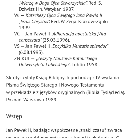
„Wierzę w Boga Ojca Stworzyciela”.
Red. S.
Dziwisz i in. Watykan 1987.
WJ —
Katechezy Ojca Świętego Jana Pawła II
„Jezus Chrystus”.
Red. W. Zega. Kraków-Ząbki
1999.
VC —
Jan Paweł II.
Adhortacja apostolska „Vita
consecrata”
(25.03.1996).
VS — Jan Paweł II.
Encyklika „Veritatis splendor”
(6.08.1993).
ZN KUL —
„
Zeszyty Naukowe Katolickiego
Uniwersytetu Lubelskiego
”. Lublin 1958-.
Skróty i cytaty Ksiąg Biblijnych pochodzą z IV wydania
Pisma Świętego Starego i Nowego Testamentu
w przekładzie z języków oryginalnych (Biblia Tysiąclecia).
Poznań-Warszawa 1989.
Wstęp
Jan Paweł II, badając współczesne „znaki czasu”, zwraca
uwagę na problemy związane z „kwestią ekologiczną”
.