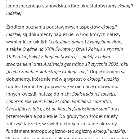
jednoznacznego stanowiska, które określałoby ramy
ekologii
ludzkiej
.
Źródłem poznania podstawowych aspektów
ekologii
ludzkiej
są dokumenty papieskie, wśród których należy
wymienić encykliki:
Centesimus annus
i
Evangelium vitae
,
a także
Orędzie na XXIII Światowy Dzień Pokoju 1 stycznia
1990 roku „Pokój z Bogiem Stwórcą — pokój z całym
stworzeniem”
oraz
Audiencja generalna 17 stycznia 2001 roku
„Trzeba zapobiec katastrofie ekologicznej”
. Dopełnieniem są
dokumenty, które nie mówią wprost o
ekologii ludzkiej
lub też termin ten pojawia się w nich przy omawianiu
innych kwestii, należą do nich:
Sollicitudo rei socialis
,
Laborem exercens
,
Fides et ratio
,
Familiaris consortio
,
Christifideles laici
,
List do Rodzin „Gratissimam sane”
oraz
przemówienia papieskie. Do grupy tych źródeł należy
zaliczyć także te, w świetle których zostanie ukazany
fundament antropologiczno-teologiczny
ekologii ludzkiej
.
W tym celu za materiał sekundarny niniejszej pracy posłużą