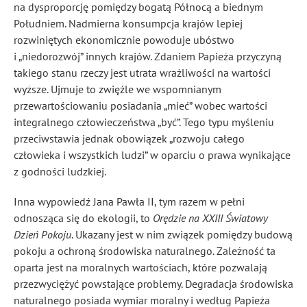
na dysproporcję pomiędzy bogatą Północą a biednym
Południem. Nadmierna konsumpcja krajów lepiej
rozwiniętych ekonomicznie powoduje ubóstwo
i „niedorozwój” innych krajów. Zdaniem Papieża przyczyną
takiego stanu rzeczy jest utrata wrażliwości na wartości
wyższe. Ujmuje to zwięźle we wspomnianym
przewartościowaniu posiadania „mieć” wobec wartości
integralnego człowieczeństwa „być”
. Tego typu myśleniu
przeciwstawia jednak obowiązek „rozwoju całego
człowieka i wszystkich ludzi”
w oparciu o prawa wynikające
z godności ludzkiej.
Inna wypowiedź Jana Pawła II, tym razem w pełni
odnosząca się do ekologii, to
Orędzie na XXIII Światowy
Dzień Pokoju
. Ukazany jest w nim związek pomiędzy budową
pokoju a ochroną środowiska naturalnego. Zależność ta
oparta jest na moralnych wartościach, które pozwalają
przezwyciężyć powstające problemy. Degradacja środowiska
naturalnego posiada wymiar moralny i według Papieża