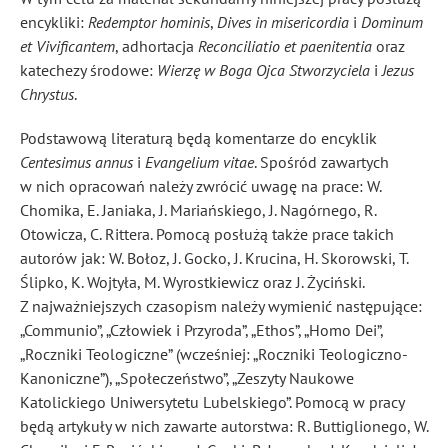
encykliki:
Redemptor hominis
,
Dives in misericordia
i
Dominum
et Vivificantem
, adhortacja
Reconciliatio et paenitentia
oraz
katechezy środowe:
Wierzę w Boga Ojca Stworzyciela
i
Jezus
Chrystus
.
Podstawową literaturą będą komentarze do encyklik
Centesimus annus
i
Evangelium vitae
. Spośród zawartych
w nich opracowań należy zwrócić uwagę na prace: W.
Chomika
, E. Janiaka
, J. Mariańskiego
, J. Nagórnego
, R.
Otowicza
, C. Rittera
. Pomocą posłużą także prace takich
autorów jak: W. Bołoz
, J. Gocko
, J. Krucina
, H. Skorowski
, T.
Ślipko
, K. Wojtyła
, M. Wyrostkiewicz
oraz J. Życiński
.
Z najważniejszych czasopism należy wymienić następujące:
„Communio”, „Człowiek i Przyroda”, „Ethos”, „Homo Dei”,
„Roczniki Teologiczne” (wcześniej: „Roczniki Teologiczno-
Kanoniczne”), „Społeczeństwo”, „Zeszyty Naukowe
Katolickiego Uniwersytetu Lubelskiego”. Pomocą w pracy
będą artykuły w nich zawarte autorstwa: R. Buttiglionego
, W.