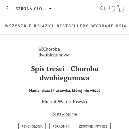
STRONA GŁÓWNA
WSZYSTKIE KSIĄŻKI
BESTSELLERY
WYBRANE KSIĄ
Spis treści
-
Choroba
dwubiegunowa
Mania, cisza i huśtawka, której nie widać
Michał Walendowski
Zostaw opinię
PSYCHOLOGIA
PORADNIKI
ZDROWIE I FITNESS