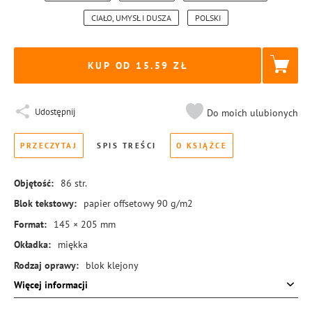
CIAŁO, UMYSŁ I DUSZA
POLSKI
KUP OD 15.59
Udostępnij
Do moich ulubionych
PRZECZYTAJ
SPIS TREŚCI
O KSIĄŻCE
Objętość:
86
str.
Blok tekstowy:
papier offsetowy 90 g/m2
Format:
145 × 205 mm
Okładka:
miękka
Rodzaj oprawy:
blok klejony
Więcej informacji
ISBN:
978-83-8440-579-6