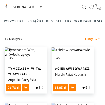
STRONA GŁÓWNA
WSZYSTKIE KSIĄŻKI
BESTSELLERY
WYBRANE KSIĄ
124 książek
Filtry
A5
A5
TYMCZASEM WITAJ
#CIEKAWIEOWARSZAWIE
W ŚWIECIE
Marcin Rafał Kudłacik
ŻYWYCH
Angelika Raczyńska
26.78
5
9
11.03
5
3