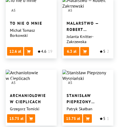
A5
A5
TO NIE O MNIE
MALARSTWO —
ROBERT
Michał Tomasz
Borkowski
ZAKRZEWSKI
Jolanta Knitter-
Zakrzewska
12.6
4.6
19
6.3
5
2
A5
A5
ARCHANIOŁOWIE
STANISŁAW
W CIEPLICACH
PIEPRZONY
WYSPIAŃSKI
Grzegorz Tomicki
Patryk Skałban
15.75
15.75
5
1