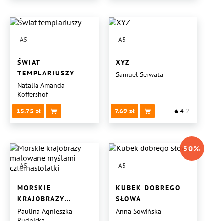
A5
A5
ŚWIAT
XYZ
TEMPLARIUSZY
Samuel Serwata
Natalia Amanda
Koffershof
15.75
7.69
4
2
30
%
A5
A5
MORSKIE
KUBEK DOBREGO
KRAJOBRAZY
SŁOWA
MALOWANE
Paulina Agnieszka
Anna Sowińska
Rudnicka
MYŚLAMI