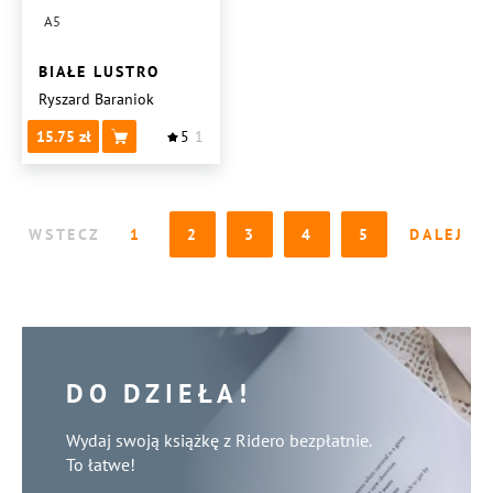
A5
BIAŁE LUSTRO
Ryszard Baraniok
15.75
5
1
WSTECZ
1
2
3
4
5
DALEJ
DO DZIEŁA!
Wydaj swoją książkę z Ridero bezpłatnie.
To łatwe!