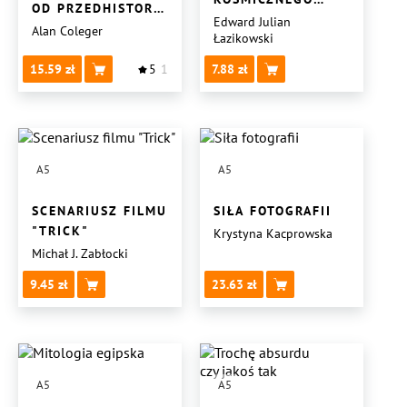
OD PRZEDHISTORYCZNEJ
WIATRU
Edward Julian
POLSKI DO II
Alan Coleger
Łazikowski
RZECZYPOSPOLITEJ
15.59
5
1
7.88
A5
A5
SCENARIUSZ FILMU
SIŁA FOTOGRAFII
"TRICK"
Krystyna Kacprowska
Michał J. Zabłocki
9.45
23.63
A5
A5