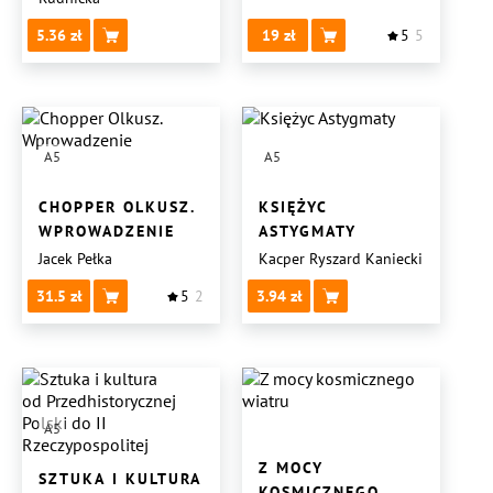
CZTERNASTOLATKI
5.36
19
5
5
A5
A5
CHOPPER OLKUSZ.
KSIĘŻYC
WPROWADZENIE
ASTYGMATY
Jacek Pełka
Kacper Ryszard Kaniecki
31.5
5
2
3.94
A5
Z MOCY
SZTUKA I KULTURA
KOSMICZNEGO