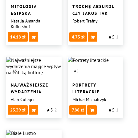
MITOLOGIA
TROCHĘ ABSURDU
EGIPSKA
CZY JAKOŚ TAK
Natalia Amanda
Robert Trafny
Koffershof
14.18
4.73
5
1
A5
A5
NAJWAŻNIEJSZE
PORTRETY
WYDARZENIA
LITERACKIE
MAJĄCE WPŁYW
Alan Coleger
Michał Michalczyk
NA POLSKĄ
23.39
5
2
7.88
5
1
KULTURĘ