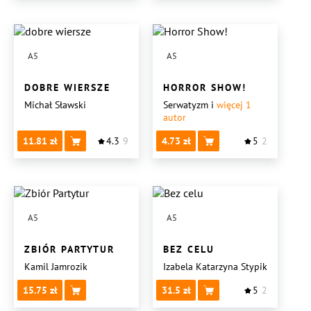
A5
A5
DOBRE WIERSZE
HORROR SHOW!
Michał Sławski
Serwatyzm
i
więcej 1
autor
11.81
4.3
9
4.73
5
2
A5
A5
ZBIÓR PARTYTUR
BEZ CELU
Kamil Jamrozik
Izabela Katarzyna Stypik
15.75
31.5
5
2