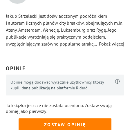
Jakub Strzelecki jest doświadczonym podróżnikiem
i autorem licznych planów city breaków, obejmujących m.in.
Ateny, Amsterdam, Wenecję, Luksemburg oraz Rygę. Jego
publikacje wyróżniają się praktycznym podejściem,
uwzględniającym zarówno popularne atrakcje, jak i mniej
...
Pokaż więcej
znane miejsca oraz lokalne zwyczaje. Autor stawia
na budżetowe rozwiązania, które pozwalają maksymalnie
wykorzystać czas i środki podczas wyjazdów. Jego prace
OPINIE
cieszą się uznaniem wśród podróżników poszukujących
inspiracji.
Opinie mogą dodawać wyłącznie użytkownicy, którzy
kupili daną publikację na platformie Riderò.
Ta książka jeszcze nie została oceniona. Zostaw swoją
opinię jako pierwszy!
ZOSTAW OPINIĘ