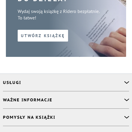
Wydaj swoją książkę z Ridero bezpłatnie.
To łatwe!
UTWÓRZ KSIĄŻKĘ
USŁUGI
Asystent osobisty
WAŻNE INFORMACJE
Korektor
Projektant okładki
O nas
POMYSŁY NA KSIĄŻKI
Druk Twojej książki
Książki Ridero
Publikacja
Pomoc
Książka wspomnień