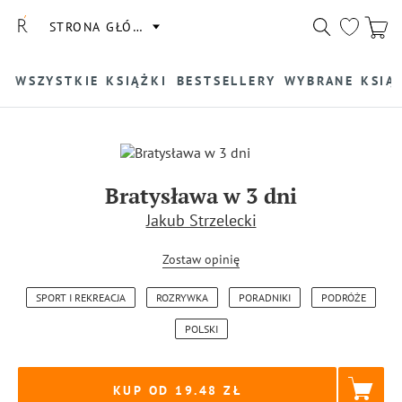
STRONA GŁÓWNA
WSZYSTKIE KSIĄŻKI
BESTSELLERY
WYBRANE KSIĄ
Bratysława w 3 dni
Jakub Strzelecki
Zostaw opinię
SPORT I REKREACJA
ROZRYWKA
PORADNIKI
PODRÓŻE
POLSKI
KUP OD 19.48