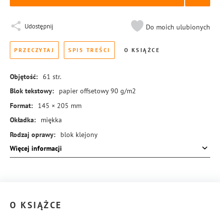
Udostępnij
Do moich ulubionych
PRZECZYTAJ
SPIS TREŚCI
O KSIĄŻCE
Objętość:
61
str.
Blok tekstowy:
papier offsetowy 90 g/m2
Format:
145 × 205 mm
Okładka:
miękka
Rodzaj oprawy:
blok klejony
Więcej informacji
ISBN:
978-83-8431-018-2
O KSIĄŻCE