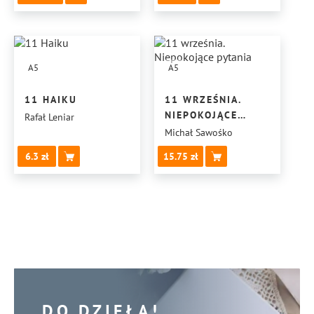
A5
A5
11 HAIKU
11 WRZEŚNIA.
NIEPOKOJĄCE
Rafał Leniar
PYTANIA
Michał Sawośko
6.3
15.75
DO DZIEŁA!