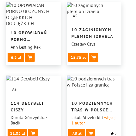
A5
A5
10 ZAGINIONYCH
10 OPOWIADAŃ
PLEMION IZRAELA
PORNO
Czesław Czyż
UŁOŻONYCH
Ann Lesting-Kek
OD LEKKICH
6.3
15.75
DO CIĘŻKICH
A5
114 DECYBELI
10 PODZIEMNYCH
CISZY
TRAS W POLSCE
I ZA GRANICĄ
Dorota Górczyńska-
Jakub Strzelecki
i
więcej
Bacik
1
autor
11.03
7.8
5