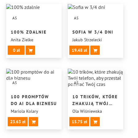
A5
A5
100% ZDALNIE
SOFIA W 3/4 DNI
Anita Zielke
Jakub Strzelecki
0
19.48
A5
A5
100 PROMPTÓW
10 TRIKÓW, KTÓRE
DO AI DLA BIZNESU
ZHAKUJĄ TWÓJ
TELEFON,
Mariola Kolary
Ola Wiśniewska
ABY PRZESTAŁ
23.63
15.75
POŻERAĆ
TWÓJ CZAS