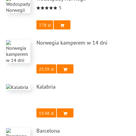
5
7.78
Norwegia kamperem w 14 dni
23.39
Kalabria
19.48
Barcelona