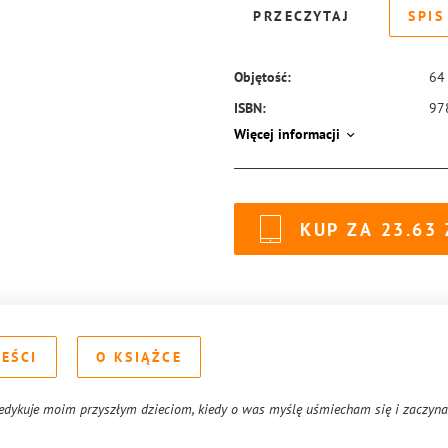
PRZECZYTAJ
SPIS
Objętość:
64
ISBN:
97
Więcej informacji
KUP ZA
23.63
REŚCI
O KSIĄŻCE
dedykuje moim przyszłym dzieciom, kiedy o was myślę uśmiecham się i zaczyn