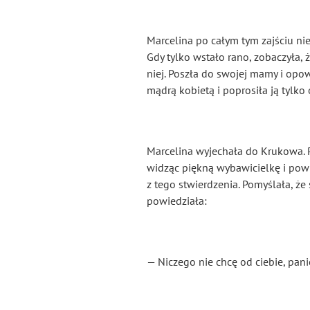
Marcelina po całym tym zajściu ni
Gdy tylko wstało rano, zobaczyła, ż
niej. Poszła do swojej mamy i opo
mądrą kobietą i poprosiła ją tylko
Marcelina wyjechała do Krukowa. Pi
widząc piękną wybawicielkę i powie
z tego stwierdzenia. Pomyślała, że 
powiedziała:
— Niczego nie chcę od ciebie, pan