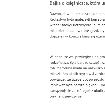
Bajka o księżniczce, która 
Dawno, dawno temu, za siedmioma
Królestwo było małe, żyli tam spra
władał zacny i uczciwy król o imie
miał piękne panny, które zjeżdżały 
dojrzeje i w końcu z kimś się ożen
W jednej ze wsi przyległych do gł
rodzeństwa. Była bardzo szczęśliwa
roli. Marcelina miała na nazwisko P
mieszkańcy okolicznych wsi zazdroś
powtarzał, że trzeba być po prostu
Ponieważ była bardzo piękna — miał
zamążpójście za któregoś z okolic
pięknej dziewczynie.