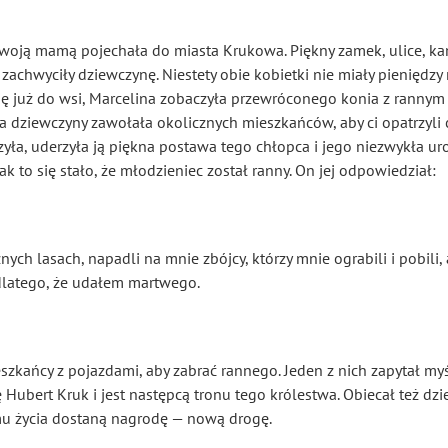
oją mamą pojechała do miasta Krukowa. Piękny zamek, ulice, kami
 zachwyciły dziewczynę. Niestety obie kobietki nie miały pieniędzy
y się już do wsi, Marcelina zobaczyła przewróconego konia z ran
dziewczyny zawołała okolicznych mieszkańców, aby ci opatrzyli c
yła, uderzyła ją piękna postawa tego chłopca i jego niezwykła ur
ak to się stało, że młodzieniec został ranny. On jej odpowiedział:
ch lasach, napadli na mnie zbójcy, którzy mnie ograbili i pobili,
 dlatego, że udałem martwego.
eszkańcy z pojazdami, aby zabrać rannego. Jeden z nich zapytał my
 Hubert Kruk i jest następcą tronu tego królestwa. Obiecał też d
u życia dostaną nagrodę — nową drogę.