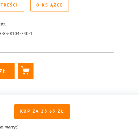
 TREŚCI
O KSIĄŻCE
str.
8-83-8104-740-1
KUP ZA
23.63
am marzyć.