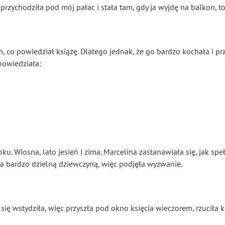
przychodziła pod mój pałac i stała tam, gdy ja wyjdę na balkon, to 
, co powiedział książę. Dlatego jednak, że go bardzo kochała i p
powiedziała:
oku. Wiosna, lato jesień i zima. Marcelina zastanawiała się, jak sp
yła bardzo dzielną dziewczyną, więc podjęła wyzwanie.
się wstydziła, więc przyszła pod okno księcia wieczorem, rzuciła 