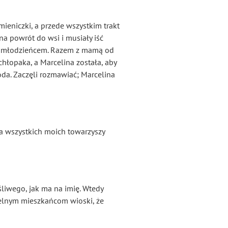
eniczki, a przede wszystkim trakt
 na powrót do wsi i musiały iść
nym młodzieńcem. Razem z mamą od
hłopaka, a Marcelina została, aby
oda. Zaczęli rozmawiać; Marcelina
 a wszystkich moich towarzyszy
śliwego, jak ma na imię. Wtedy
zielnym mieszkańcom wioski, że