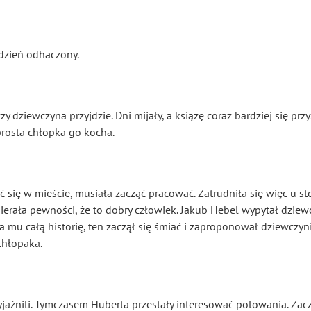
 dzień odhaczony.
zy dziewczyna przyjdzie. Dni mijały, a książę coraz bardziej się prz
 prosta chłopka go kocha.
 się w mieście, musiała zacząć pracować. Zatrudniła się więc u st
ierała pewności, że to dobry człowiek. Jakub Hebel wypytał dziew
 mu całą historię, ten zaczął się śmiać i zaproponował dziewczyni
chłopaka.
zyjaźnili. Tymczasem Huberta przestały interesować polowania. Za