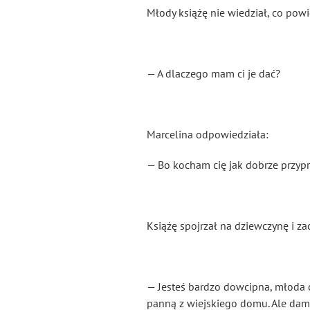
Młody książę nie wiedział, co powi
— A dlaczego mam ci je dać?
Marcelina odpowiedziała:
— Bo kocham cię jak dobrze przyp
Książę spojrzał na dziewczynę i za
— Jesteś bardzo dowcipna, młoda chł
panną z wiejskiego domu. Ale dam c