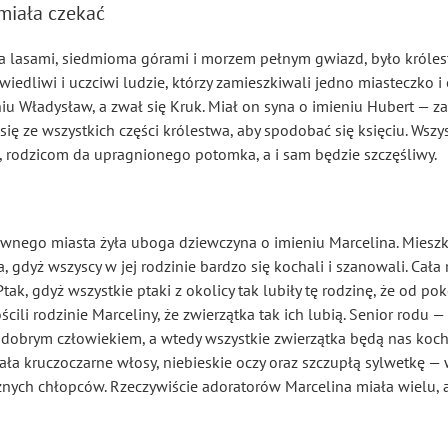
umiała czekać
 lasami, siedmioma górami i morzem pełnym gwiazd, było króles
wiedliwi i uczciwi ludzie, którzy zamieszkiwali jedno miasteczko 
niu Władysław, a zwał się Kruk. Miał on syna o imieniu Hubert — z
się ze wszystkich części królestwa, aby spodobać się księciu. Wszy
i, rodzicom da upragnionego potomka, a i sam będzie szczęśliwy.
ównego miasta żyła uboga dziewczyna o imieniu Marcelina. Mieszk
, gdyż wszyscy w jej rodzinie bardzo się kochali i szanowali. Cała
tak, gdyż wszystkie ptaki z okolicy tak lubiły tę rodzinę, że od pok
cili rodzinie Marceliny, że zwierzątka tak ich lubią. Senior rodu 
 dobrym człowiekiem, a wtedy wszystkie zwierzątka będą nas kocha
a kruczoczarne włosy, niebieskie oczy oraz szczupłą sylwetkę — w
znych chłopców. Rzeczywiście adoratorów Marcelina miała wielu, a