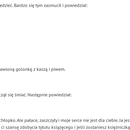
edzieć. Bardzo się tym zasmucił i powiedział:
rawioną golonkę z kaszą i piwem.
czął się śmiać. Następnie powiedział:
opko. Ale pałace, zaszczyty i moje serce nie jest dla ciebie. Ja je
i szansę zdobycia tytułu książęcego i jeśli zostaniesz księżniczką