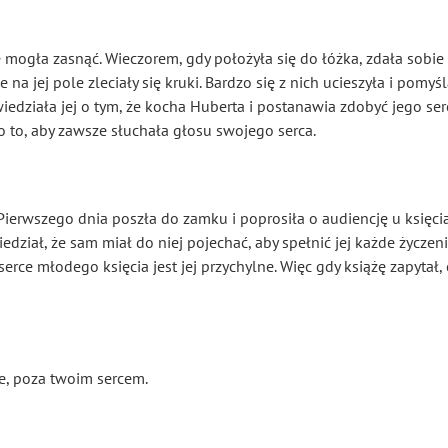
e mogła zasnąć. Wieczorem, gdy położyła się do łóżka, zdała sobie
e na jej pole zleciały się kruki. Bardzo się z nich ucieszyła i pomy
wiedziała jej o tym, że kocha Huberta i postanawia zdobyć jego s
 o to, aby zawsze słuchała głosu swojego serca.
erwszego dnia poszła do zamku i poprosiła o audiencję u księcia.
dział, że sam miał do niej pojechać, aby spełnić jej każde życzeni
serce młodego księcia jest jej przychylne. Więc gdy książę zapytał
ie, poza twoim sercem.