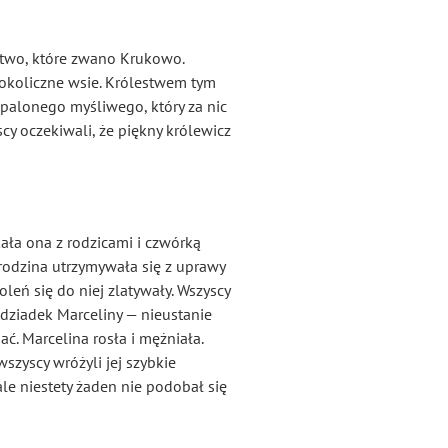
two, które zwano Krukowo.
i okoliczne wsie. Królestwem tym
apalonego myśliwego, który za nic
scy oczekiwali, że piękny królewicz
ała ona z rodzicami i czwórką
 rodzina utrzymywała się z uprawy
oleń się do niej zlatywały. Wszyscy
— dziadek Marceliny — nieustanie
ć. Marcelina rosła i mężniała.
szyscy wróżyli jej szybkie
le niestety żaden nie podobał się