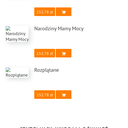
152.78
Narodziny Mamy Mocy
152.78
Rozplątane
152.78