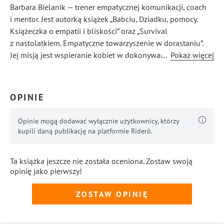
Barbara Bielanik — trener empatycznej komunikacji, coach
i mentor. Jest autorką książek „Babciu, Dziadku, pomocy.
Książeczka o empatii i bliskości” oraz „Survival
z nastolatkiem. Empatyczne towarzyszenie w dorastaniu”.
Jej misją jest wspieranie kobiet w dokonywaniu
...
Pokaż więcej
spektakularnych zmian metodą małych kroków. Prywatnie
żona, mama dwóch nastoletnich córek, zapalona żeglarka
i kobieta szczęśliwa.
OPINIE
Opinie mogą dodawać wyłącznie użytkownicy, którzy
kupili daną publikację na platformie Riderò.
Ta książka jeszcze nie została oceniona. Zostaw swoją
opinię jako pierwszy!
ZOSTAW OPINIĘ