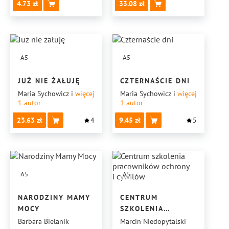
4.73
33.08
A5
A5
JUŻ NIE ŻAŁUJĘ
CZTERNAŚCIE DNI
Maria Sychowicz
i
więcej
Maria Sychowicz
i
więcej
1
autor
1
autor
23.63
4
9.45
5
A5
A5
NARODZINY MAMY
CENTRUM
MOCY
SZKOLENIA
PRACOWNIKÓW
Barbara Bielanik
Marcin Niedopytalski