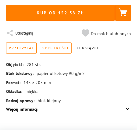
KUP OD 152.38
Udostępnij
Do moich ulubionych
PRZECZYTAJ
SPIS TREŚCI
O KSIĄŻCE
Objętość:
281
str.
Blok tekstowy:
papier offsetowy 90 g/m2
Format:
145 × 205 mm
Okładka:
miękka
Rodzaj oprawy:
blok klejony
Więcej informacji
ISBN:
978-83-8273-308-2