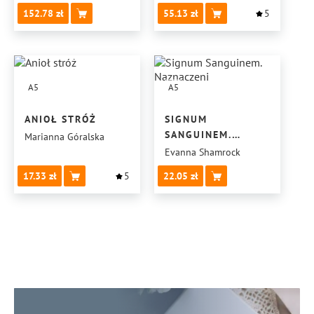
OCHRONY
152.78
55.13
5
I CYWILÓW
A5
A5
ANIOŁ STRÓŻ
SIGNUM
SANGUINEM.
Marianna Góralska
NAZNACZENI
Evanna Shamrock
17.33
5
22.05