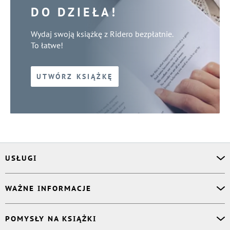
DO DZIEŁA!
Wydaj swoją książkę z Ridero bezpłatnie.
To łatwe!
UTWÓRZ KSIĄŻKĘ
USŁUGI
Asystent osobisty
WAŻNE INFORMACJE
Korektor
Projektant okładki
O nas
POMYSŁY NA KSIĄŻKI
Druk Twojej książki
Książki Ridero