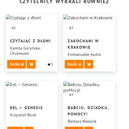
CZYTELNICY WYBRALI RÓWNIEŻ
A5
A5
CZYTAJĄC Z DŁONI
ZAKOCHANI W
KRAKOWIE
Kamila Goryńska-
Chukwuezi
Emmanuelle Audre
24.84
5
34.65
A5
EEL — GENESIS
BABCIU, DZIADKU,
POMOCY!
Krzysztof Bonk
Barbara Bielanik