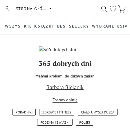
STRONA GŁÓWNA
WSZYSTKIE KSIĄŻKI
BESTSELLERY
WYBRANE KSIĄ
365 dobrych dni
Małymi krokami do dużych zmian
Barbara Bielanik
Zostaw opinię
PORADNIKI
ZDROWIE I FITNESS
CIAŁO, UMYSŁ I DUSZA
RODZINA I ZWIĄZKI
POLSKI