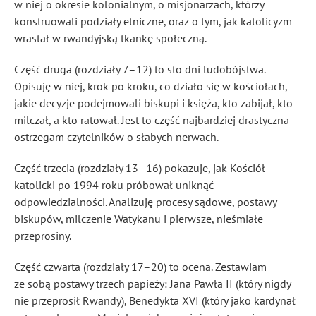
w niej o okresie kolonialnym, o misjonarzach, którzy
konstruowali podziały etniczne, oraz o tym, jak katolicyzm
wrastał w rwandyjską tkankę społeczną.
Część druga (rozdziały 7–12) to sto dni ludobójstwa.
Opisuję w niej, krok po kroku, co działo się w kościołach,
jakie decyzje podejmowali biskupi i księża, kto zabijał, kto
milczał, a kto ratował. Jest to część najbardziej drastyczna —
ostrzegam czytelników o słabych nerwach.
Część trzecia (rozdziały 13–16) pokazuje, jak Kościół
katolicki po 1994 roku próbował uniknąć
odpowiedzialności. Analizuję procesy sądowe, postawy
biskupów, milczenie Watykanu i pierwsze, nieśmiałe
przeprosiny.
Część czwarta (rozdziały 17–20) to ocena. Zestawiam
ze sobą postawy trzech papieży: Jana Pawła II (który nigdy
nie przeprosił Rwandy), Benedykta XVI (który jako kardynał