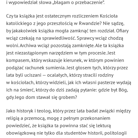
i wypowiedział słowa „błagam o przebaczenie”.
Czy ta książka jest ostatecznym rozliczeniem Kościoła
katolickiego z jego przeszłością w Rwandzie? Nie sądzę,
by jakakolwiek książka mogła zamknąć ten rozdział. Ofiary
wciąż czekają na sprawiedliwość. Sprawcy wciąż chodzą
wolni. Archiwa wciąż pozostają zamknięte. Ale ta książka
jest niezastąpionym narzędziem w tym procesie. Jest
kompasem, który wskazuje kierunek, w którym powinien
podążać rachunek sumienia. Jest głosem tych, którzy przez
lata byli uciszani — ocalałych, którzy stracili rodziny
w kościołach, którzy widzieli, jak ich własni pasterze wydają
ich na śmierć, którzy do dziś zadają pytanie: gdzie był Bóg,
gdy Jego dom stawał się grobem?
Jako historyk i teolog, który przez lata badał związki między
religią a przemocą, mogę z pełnym przekonaniem
powiedzieć, że książka ta powinna stać się lekturą
obowiązkową nie tylko dla studentów historii, politologii