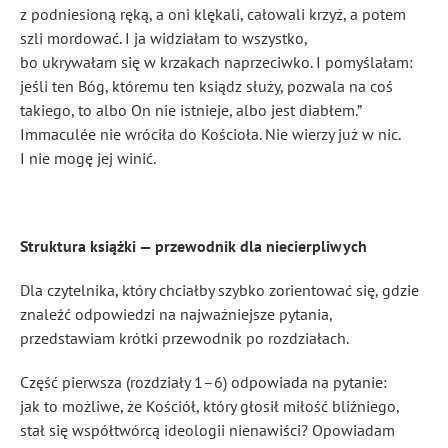
z podniesioną ręką, a oni klękali, całowali krzyż, a potem
szli mordować. I ja widziałam to wszystko,
bo ukrywałam się w krzakach naprzeciwko. I pomyślałam:
jeśli ten Bóg, któremu ten ksiądz służy, pozwala na coś
takiego, to albo On nie istnieje, albo jest diabłem.”
Immaculée nie wróciła do Kościoła. Nie wierzy już w nic.
I nie mogę jej winić.
Struktura książki — przewodnik dla niecierpliwych
Dla czytelnika, który chciałby szybko zorientować się, gdzie
znaleźć odpowiedzi na najważniejsze pytania,
przedstawiam krótki przewodnik po rozdziałach.
Część pierwsza (rozdziały 1–6) odpowiada na pytanie:
jak to możliwe, że Kościół, który głosił miłość bliźniego,
stał się współtwórcą ideologii nienawiści? Opowiadam