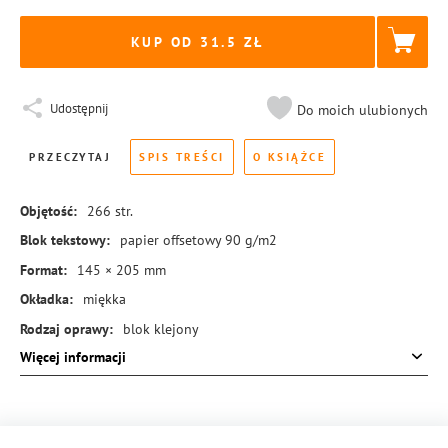
KUP OD 31.5
Udostępnij
Do moich ulubionych
PRZECZYTAJ
SPIS TREŚCI
O KSIĄŻCE
Objętość:
266
str.
Blok tekstowy:
papier offsetowy 90 g/m2
Format:
145 × 205 mm
Okładka:
miękka
Rodzaj oprawy:
blok klejony
Więcej informacji
ISBN:
978-83-8455-143-1