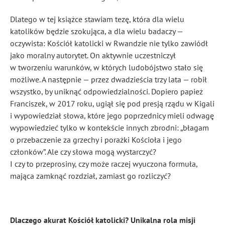
Dlatego w tej książce stawiam tezę, która dla wielu
katolików będzie szokująca, a dla wielu badaczy —
oczywista: Kościół katolicki w Rwandzie nie tylko zawiódł
jako moralny autorytet. On aktywnie uczestniczył
w tworzeniu warunków, w których ludobójstwo stało się
możliwe. A następnie — przez dwadzieścia trzy lata — robił
wszystko, by uniknąć odpowiedzialności. Dopiero papież
Franciszek, w 2017 roku, ugiął się pod presją rządu w Kigali
i wypowiedział słowa, które jego poprzednicy mieli odwagę
wypowiedzieć tylko w kontekście innych zbrodni: „błagam
o przebaczenie za grzechy i porażki Kościoła i jego
członków”. Ale czy słowa mogą wystarczyć?
I czy to przeprosiny, czy może raczej wyuczona formuła,
mająca zamknąć rozdział, zamiast go rozliczyć?
Dlaczego akurat Kościół katolicki? Unikalna rola misji