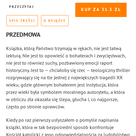
PRZECZYTAJ
KUP ZA
31.5
SPIS TREŚCI
O KSIĄŻCE
PRZEDMOWA
Książka, którą Państwo trzymają w rękach, nie jest łatwą
lekturą. Nie jest to opowieść o bohaterach i zwycięstwach,
nie jest to również suchy, pozbawiony emocji raport
historyczny. Jest to — chciałoby się rzec — teologiczny thriller
rozgrywający się na tle jednej z największych tragedii XX
wieku, gdzie głównym bohaterem jest instytucja, która
przez wieki była symbolem moralnego autorytetu, a która
w obliczu zła okazała się ślepa, głucha i, co najgorsze,
często po stronie oprawców.
Kiedy po raz pierwszy usłyszałem o pomyśle napisania
książki, która w tak bezpośredni sposób konfrontuje
Kościół katolicki z jego odpowiedzialnością za ludobójstwo