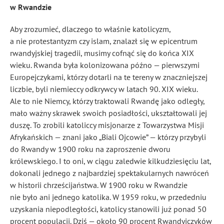
w Rwandzie
Aby zrozumieć, dlaczego to właśnie katolicyzm,
a nie protestantyzm czy islam, znalazł się w epicentrum
rwandyjskiej tragedii, musimy cofnąć się do końca XIX
wieku. Rwanda była kolonizowana późno — pierwszymi
Europejczykami, którzy dotarli na te tereny w znaczniejszej
liczbie, byli niemieccy odkrywcy w latach 90. XIX wieku.
Ale to nie Niemcy, którzy traktowali Rwandę jako odległy,
mało ważny skrawek swoich posiadłości, ukształtowali jej
duszę. To zrobili katoliccy misjonarze z Towarzystwa Misji
Afrykańskich — znani jako „Biali Ojcowie” — którzy przybyli
do Rwandy w 1900 roku na zaproszenie dworu
królewskiego. I to oni, w ciągu zaledwie kilkudziesięciu lat,
dokonali jednego z najbardziej spektakularnych nawróceń
w historii chrześcijaństwa. W 1900 roku w Rwandzie
nie było ani jednego katolika. W 1959 roku, w przededniu
uzyskania niepodległości, katolicy stanowili już ponad 50
procent populacji. Dziś — około 90 procent Rwandyjczyków