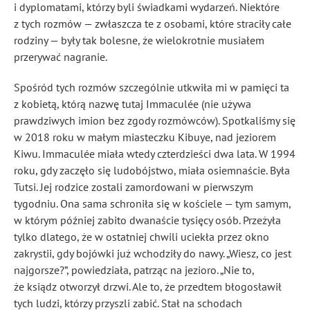
i dyplomatami, którzy byli świadkami wydarzeń. Niektóre
z tych rozmów — zwłaszcza te z osobami, które straciły całe
rodziny — były tak bolesne, że wielokrotnie musiałem
przerywać nagranie.
Spośród tych rozmów szczególnie utkwiła mi w pamięci ta
z kobietą, którą nazwę tutaj Immaculée (nie używa
prawdziwych imion bez zgody rozmówców). Spotkaliśmy się
w 2018 roku w małym miasteczku Kibuye, nad jeziorem
Kiwu. Immaculée miała wtedy czterdzieści dwa lata. W 1994
roku, gdy zaczęło się ludobójstwo, miała osiemnaście. Była
Tutsi. Jej rodzice zostali zamordowani w pierwszym
tygodniu. Ona sama schroniła się w kościele — tym samym,
w którym później zabito dwanaście tysięcy osób. Przeżyła
tylko dlatego, że w ostatniej chwili uciekła przez okno
zakrystii, gdy bojówki już wchodziły do nawy. „Wiesz, co jest
najgorsze?”, powiedziała, patrząc na jezioro. „Nie to,
że ksiądz otworzył drzwi. Ale to, że przedtem błogosławił
tych ludzi, którzy przyszli zabić. Stał na schodach