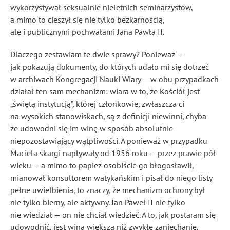
wykorzystywał seksualnie nieletnich seminarzystów,
a mimo to cieszył się nie tylko bezkarnością,
ale i publicznymi pochwałami Jana Pawła II.
Dlaczego zestawiam te dwie sprawy? Ponieważ —
jak pokazują dokumenty, do których udało mi się dotrzeć
w archiwach Kongregacji Nauki Wiary — w obu przypadkach
działał ten sam mechanizm: wiara w to, że Kościół jest
„świętą instytucją”, której członkowie, zwłaszcza ci
na wysokich stanowiskach, są z definicji niewinni, chyba
że udowodni się im winę w sposób absolutnie
niepozostawiający wątpliwości. A ponieważ w przypadku
Maciela skargi napływały od 1956 roku — przez prawie pół
wieku — a mimo to papież osobiście go błogosławił,
mianował konsultorem watykańskim i pisał do niego listy
pełne uwielbienia, to znaczy, że mechanizm ochrony był
nie tylko bierny, ale aktywny. Jan Paweł II nie tylko
nie wiedział — on nie chciał wiedzieć. A to, jak postaram się
udowodnić, jest winą większą niż zwykłe zaniechanie.