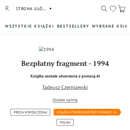
STRONA GŁÓWNA
WSZYSTKIE KSIĄŻKI
BESTSELLERY
WYBRANE KSIĄ
Bezpłatny fragment
-
1994
Książka została utworzona z pomocą AI
Tadeusz Czerniawski
Zostaw opinię
PROZA WSPÓŁCZESNA
KSIĄŻKI UTWORZONE PRZY POMOCY AI
POLSKI