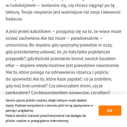
w ludobójstwie — zastanów się, czy chcesz sięgnąć po tę
lekturę. Twoje cierpienie jest ważniejsze niż moja ciekawość
badacza.
A jeśli jesteś katolikiem — przygotuj się na to, że wiara może
zostać zachwiana. Ale też może — paradoksalnie —
umocniona. Bo dopiero gdy spojrzymy prawdzie w oczy,
gdy przestaniemy udawać, że „to były tylko pojedyncze
przypadki”, gdy Kościół przestanie bronić swoich kosztem
ofiar — dopiero wtedy możliwe jest prawdziwe nawrócenie.
Nie to, które polega na odmawianiu różańca i pójściu
do spowiedzi. Ale to, które każe zapytać: co ja zrobiłem,
gdy mój brat umierał? Czy otworzyłem drzwi, czy je
zamknąłem? Czy błogosławiłem oprawców, czy ofiary?
Serwis używa plików cookies, dzięki którym może działać
Wracam do myśli, która towarzyszyła mi, gdy pisałem
lepiej. Podczas korzystania z serwisu pliki te są zapisywane w
Ok
pamięci urządzenia.
ostatnie zdania tego rozdziału, siedząc w hotelowym
Można określić warunki przechowywania lub dostępu do
pokoju w Kigali, z widokiem na wzgórza, na których ćwierć
plików cookies w przeglądarce internetowej.
wieku temu rozgrywała się Apokalipsa. Na jednym z tych