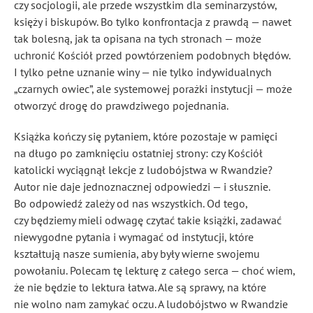
czy socjologii, ale przede wszystkim dla seminarzystów,
księży i biskupów. Bo tylko konfrontacja z prawdą — nawet
tak bolesną, jak ta opisana na tych stronach — może
uchronić Kościół przed powtórzeniem podobnych błędów.
I tylko pełne uznanie winy — nie tylko indywidualnych
„czarnych owiec”, ale systemowej porażki instytucji — może
otworzyć drogę do prawdziwego pojednania.
Książka kończy się pytaniem, które pozostaje w pamięci
na długo po zamknięciu ostatniej strony: czy Kościół
katolicki wyciągnął lekcje z ludobójstwa w Rwandzie?
Autor nie daje jednoznacznej odpowiedzi — i słusznie.
Bo odpowiedź zależy od nas wszystkich. Od tego,
czy będziemy mieli odwagę czytać takie książki, zadawać
niewygodne pytania i wymagać od instytucji, które
kształtują nasze sumienia, aby były wierne swojemu
powołaniu. Polecam tę lekturę z całego serca — choć wiem,
że nie będzie to lektura łatwa. Ale są sprawy, na które
nie wolno nam zamykać oczu. A ludobójstwo w Rwandzie