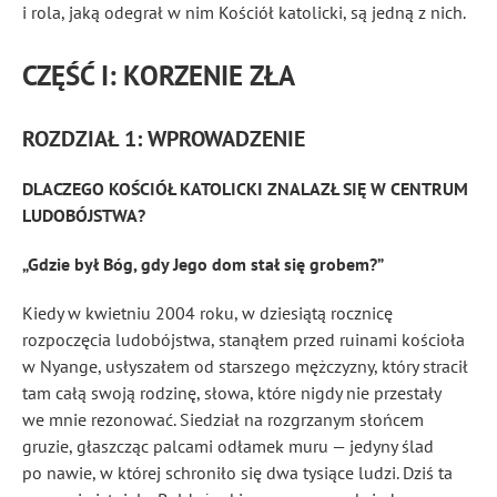
i rola, jaką odegrał w nim Kościół katolicki, są jedną z nich.
CZĘŚĆ I: KORZENIE ZŁA
ROZDZIAŁ 1: WPROWADZENIE
DLACZEGO KOŚCIÓŁ KATOLICKI ZNALAZŁ SIĘ W CENTRUM
LUDOBÓJSTWA?
„Gdzie był Bóg, gdy Jego dom stał się grobem?”
Kiedy w kwietniu 2004 roku, w dziesiątą rocznicę
rozpoczęcia ludobójstwa, stanąłem przed ruinami kościoła
w Nyange, usłyszałem od starszego mężczyzny, który stracił
tam całą swoją rodzinę, słowa, które nigdy nie przestały
we mnie rezonować. Siedział na rozgrzanym słońcem
gruzie, głaszcząc palcami odłamek muru — jedyny ślad
po nawie, w której schroniło się dwa tysiące ludzi. Dziś ta