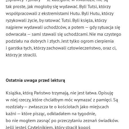
tak proste, jak mogłoby się wydawać. Byli Tutsi, którzy
współpracowali z ekstremistami Hutu. Byli Hutu, którzy
ryzykowali życie, by ratować Tutsi. Byli księża, którzy
najpierw wydawali uchodźców, a potem — gdy sytuacja się
odwracała — sami stawali się uchodźcami. Nie ma czystego
podziału na dobrych i złych. Jest tylko ogrom cierpienia
i garstka tych, którzy zachowali człowieczeństwo, oraz ci,
którzy je stracili.
Ostatnia uwaga przed lekturą
Książka, którą Państwo trzymają, nie jest łatwa. Opisuję
w niej rzeczy, które chciałbym móc wymazać z pamięci. Są
rozdziały — zwłaszcza te o kościołach jako miejscach
kaźni — które pisząc, odkładałem na tygodnie,
bo nie mogłem zasnąć po przeczytaniu zeznań świadków.
Jeśli jesteś Czytelnikiem, który stracił kogoś