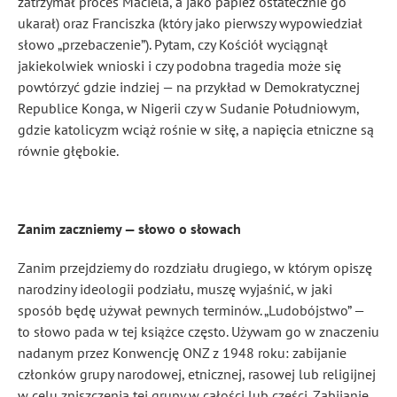
zatrzymał proces Maciela, a jako papież ostatecznie go
ukarał) oraz Franciszka (który jako pierwszy wypowiedział
słowo „przebaczenie”). Pytam, czy Kościół wyciągnął
jakiekolwiek wnioski i czy podobna tragedia może się
powtórzyć gdzie indziej — na przykład w Demokratycznej
Republice Konga, w Nigerii czy w Sudanie Południowym,
gdzie katolicyzm wciąż rośnie w siłę, a napięcia etniczne są
równie głębokie.
Zanim zaczniemy — słowo o słowach
Zanim przejdziemy do rozdziału drugiego, w którym opiszę
narodziny ideologii podziału, muszę wyjaśnić, w jaki
sposób będę używał pewnych terminów. „Ludobójstwo” —
to słowo pada w tej książce często. Używam go w znaczeniu
nadanym przez Konwencję ONZ z 1948 roku: zabijanie
członków grupy narodowej, etnicznej, rasowej lub religijnej
w celu zniszczenia tej grupy w całości lub części. Zabijanie