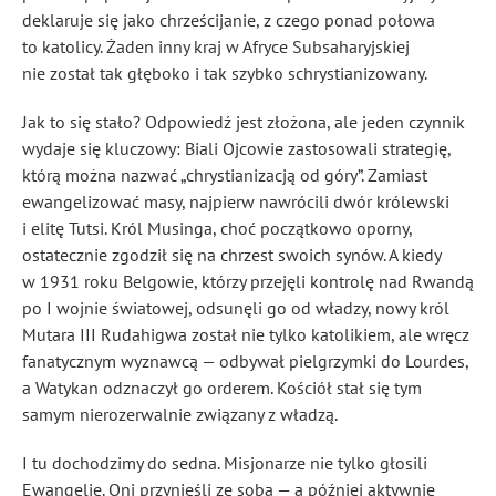
deklaruje się jako chrześcijanie, z czego ponad połowa
to katolicy. Żaden inny kraj w Afryce Subsaharyjskiej
nie został tak głęboko i tak szybko schrystianizowany.
Jak to się stało? Odpowiedź jest złożona, ale jeden czynnik
wydaje się kluczowy: Biali Ojcowie zastosowali strategię,
którą można nazwać „chrystianizacją od góry”. Zamiast
ewangelizować masy, najpierw nawrócili dwór królewski
i elitę Tutsi. Król Musinga, choć początkowo oporny,
ostatecznie zgodził się na chrzest swoich synów. A kiedy
w 1931 roku Belgowie, którzy przejęli kontrolę nad Rwandą
po I wojnie światowej, odsunęli go od władzy, nowy król
Mutara III Rudahigwa został nie tylko katolikiem, ale wręcz
fanatycznym wyznawcą — odbywał pielgrzymki do Lourdes,
a Watykan odznaczył go orderem. Kościół stał się tym
samym nierozerwalnie związany z władzą.
I tu dochodzimy do sedna. Misjonarze nie tylko głosili
Ewangelię. Oni przynieśli ze sobą — a później aktywnie