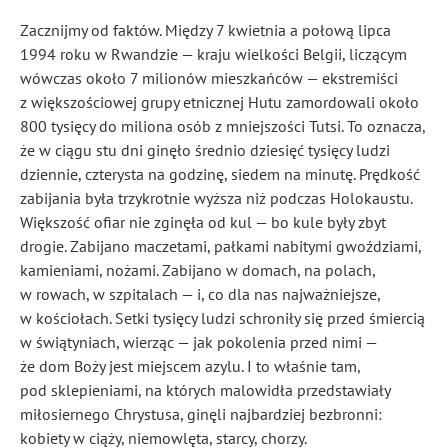
Zacznijmy od faktów. Między 7 kwietnia a połową lipca
1994 roku w Rwandzie — kraju wielkości Belgii, liczącym
wówczas około 7 milionów mieszkańców — ekstremiści
z większościowej grupy etnicznej Hutu zamordowali około
800 tysięcy do miliona osób z mniejszości Tutsi. To oznacza,
że w ciągu stu dni ginęło średnio dziesięć tysięcy ludzi
dziennie, czterysta na godzinę, siedem na minutę. Prędkość
zabijania była trzykrotnie wyższa niż podczas Holokaustu.
Większość ofiar nie zginęła od kul — bo kule były zbyt
drogie. Zabijano maczetami, pałkami nabitymi gwoździami,
kamieniami, nożami. Zabijano w domach, na polach,
w rowach, w szpitalach — i, co dla nas najważniejsze,
w kościołach. Setki tysięcy ludzi schroniły się przed śmiercią
w świątyniach, wierząc — jak pokolenia przed nimi —
że dom Boży jest miejscem azylu. I to właśnie tam,
pod sklepieniami, na których malowidła przedstawiały
miłosiernego Chrystusa, ginęli najbardziej bezbronni:
kobiety w ciąży, niemowlęta, starcy, chorzy.