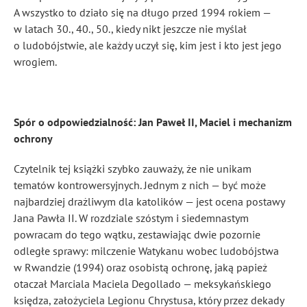
A wszystko to działo się na długo przed 1994 rokiem —
w latach 30., 40., 50., kiedy nikt jeszcze nie myślał
o ludobójstwie, ale każdy uczył się, kim jest i kto jest jego
wrogiem.
Spór o odpowiedzialność: Jan Paweł II, Maciel i mechanizm
ochrony
Czytelnik tej książki szybko zauważy, że nie unikam
tematów kontrowersyjnych. Jednym z nich — być może
najbardziej drażliwym dla katolików — jest ocena postawy
Jana Pawła II. W rozdziale szóstym i siedemnastym
powracam do tego wątku, zestawiając dwie pozornie
odległe sprawy: milczenie Watykanu wobec ludobójstwa
w Rwandzie (1994) oraz osobistą ochronę, jaką papież
otaczał Marciala Maciela Degollado — meksykańskiego
księdza, założyciela Legionu Chrystusa, który przez dekady