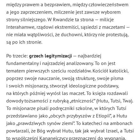
między prawem a bezprawiem, między człowieczeństwem
a jego zaprzeczeniem, milczenie jest zawsze wyborem
strony silniejszego. W Rwandzie ta strona — milicje
Interahamwe, rządowi ekstremiści, sąsiedzi z maczetami —
nie miała wątpliwości, że duchowni, którzy nie protestują,
są po ich stronie.
Po trzecie:
grzech legitymizacji
— najbardziej
fundamentalny i najrzadziej analizowany. To on jest
tematem pierwszych sześciu rozdziałów. Kościół katolicki,
poprzez swoje nauczanie, swoją strukturę, swoje pisma
i swoich misjonarzy, stworzył ideologiczne podstawy,
na których później wyrósł las maczet. To księża rozdawali
dowody tożsamości z rubryką „etniczność” (Hutu, Tutsi, Twa).
To misjonarze pisali podręczniki szkolne, w których Tutsi
przedstawiano jako „obcych przybyszów z Etiopii”, a Hutu
jako „prawdziwych synów ziemi”. To katecheci na ambonach
powtarzali, że Bóg wybrał Hutu, tak jak wybrał Izrael, a Tutsi
to współcześni Kananejczycy przeznaczeni do wygnania.