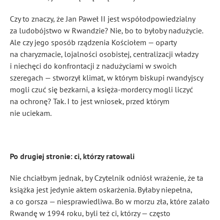
Czy to znaczy, że Jan Paweł II jest współodpowiedzialny
za ludobójstwo w Rwandzie? Nie, bo to byłoby nadużycie.
Ale czy jego sposób rządzenia Kościołem — oparty
na charyzmacie, lojalności osobistej, centralizacji władzy
i niechęci do konfrontacji z nadużyciami w swoich
szeregach — stworzył klimat, w którym biskupi rwandyjscy
mogli czuć się bezkarni, a księża-mordercy mogli liczyć
na ochronę? Tak. I to jest wniosek, przed którym
nie uciekam.
Po drugiej stronie: ci, którzy ratowali
Nie chciałbym jednak, by Czytelnik odniósł wrażenie, że ta
książka jest jedynie aktem oskarżenia. Byłaby niepełna,
a co gorsza — niesprawiedliwa. Bo w morzu zła, które zalało
Rwandę w 1994 roku, byli też ci, którzy — często