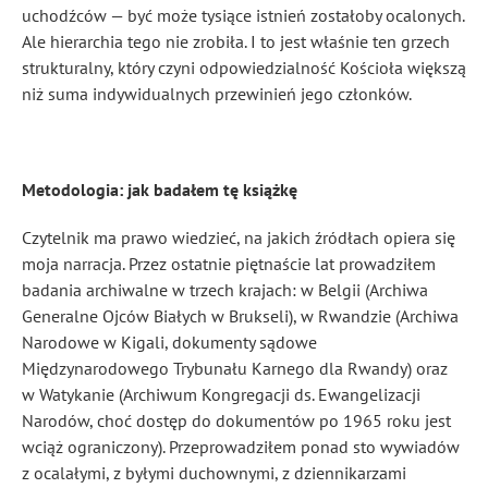
uchodźców — być może tysiące istnień zostałoby ocalonych.
Ale hierarchia tego nie zrobiła. I to jest właśnie ten grzech
strukturalny, który czyni odpowiedzialność Kościoła większą
niż suma indywidualnych przewinień jego członków.
Metodologia: jak badałem tę książkę
Czytelnik ma prawo wiedzieć, na jakich źródłach opiera się
moja narracja. Przez ostatnie piętnaście lat prowadziłem
badania archiwalne w trzech krajach: w Belgii (Archiwa
Generalne Ojców Białych w Brukseli), w Rwandzie (Archiwa
Narodowe w Kigali, dokumenty sądowe
Międzynarodowego Trybunału Karnego dla Rwandy) oraz
w Watykanie (Archiwum Kongregacji ds. Ewangelizacji
Narodów, choć dostęp do dokumentów po 1965 roku jest
wciąż ograniczony). Przeprowadziłem ponad sto wywiadów
z ocalałymi, z byłymi duchownymi, z dziennikarzami