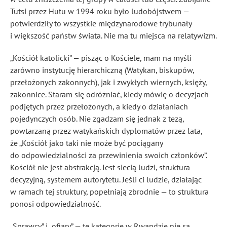
Tutsi przez Hutu w 1994 roku było ludobójstwem —
potwierdziły to wszystkie międzynarodowe trybunały
i większość państw świata. Nie ma tu miejsca na relatywizm.
„Kościół katolicki” — pisząc o Kościele, mam na myśli
zarówno instytucję hierarchiczną (Watykan, biskupów,
przełożonych zakonnych), jak i zwykłych wiernych, księży,
zakonnice. Staram się odróżniać, kiedy mówię o decyzjach
podjętych przez przełożonych, a kiedy o działaniach
pojedynczych osób. Nie zgadzam się jednak z tezą,
powtarzaną przez watykańskich dyplomatów przez lata,
że „Kościół jako taki nie może być pociągany
do odpowiedzialności za przewinienia swoich członków”.
Kościół nie jest abstrakcją. Jest siecią ludzi, struktura
decyzyjną, systemem autorytetu. Jeśli ci ludzie, działając
w ramach tej struktury, popełniają zbrodnie — to struktura
ponosi odpowiedzialność.
„Sprawcy” i „ofiary” — te kategorie w Rwandzie nie są