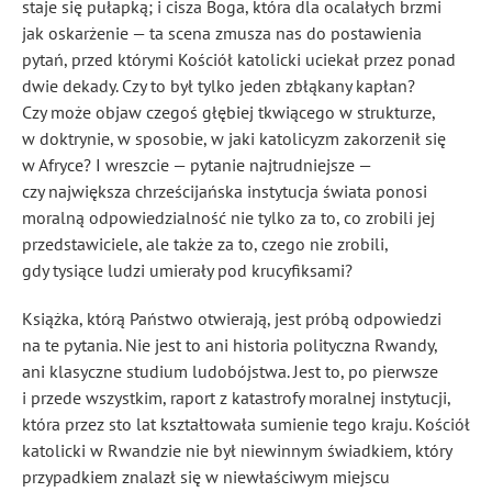
staje się pułapką; i cisza Boga, która dla ocalałych brzmi
jak oskarżenie — ta scena zmusza nas do postawienia
pytań, przed którymi Kościół katolicki uciekał przez ponad
dwie dekady. Czy to był tylko jeden zbłąkany kapłan?
Czy może objaw czegoś głębiej tkwiącego w strukturze,
w doktrynie, w sposobie, w jaki katolicyzm zakorzenił się
w Afryce? I wreszcie — pytanie najtrudniejsze —
czy największa chrześcijańska instytucja świata ponosi
moralną odpowiedzialność nie tylko za to, co zrobili jej
przedstawiciele, ale także za to, czego nie zrobili,
gdy tysiące ludzi umierały pod krucyfiksami?
Książka, którą Państwo otwierają, jest próbą odpowiedzi
na te pytania. Nie jest to ani historia polityczna Rwandy,
ani klasyczne studium ludobójstwa. Jest to, po pierwsze
i przede wszystkim, raport z katastrofy moralnej instytucji,
która przez sto lat kształtowała sumienie tego kraju. Kościół
katolicki w Rwandzie nie był niewinnym świadkiem, który
przypadkiem znalazł się w niewłaściwym miejscu