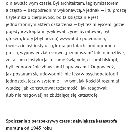
o niewłaściwym czasie. Był architektem, legitymizatorem,
a często — bezpośrednim wykonawcą. A jednak — i tu proszę
Czytelnika o cierpliwość, bo ta książka nie jest
jednostronnym aktem oskarżenia — był też miejscem, gdzie
pojedynczy kapłani ryzykowali życie, by ratować; był
głosem, który (zbyt późno) wzywał do pojednania;
i wreszcie był instytucją, która po latach, pod ogromną
presją, wypowiedziała słowo „przepraszam”. Jak to możliwe,
że ta sama instytucja, te same świątynie, ci sami biskupi,
byli jednocześnie zbawcami i oprawcami? Odpowiedź,
jak postaram się udowodnić, nie leży w psychopatologii
jednostek, lecz w systemie — w tym, jak Kościół rozumiał
władzę, jak konstruował tożsamość i jak reagował
(lub nie reagował) na zbliżającą się katastrofę.
Spojrzenie z perspektywy czasu: największa katastrofa
moralna od 1945 roku