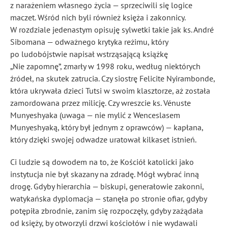
z narażeniem własnego życia — sprzeciwili się logice
maczet. Wśród nich byli również księża i zakonnicy.
W rozdziale jedenastym opisuję sylwetki takie jak ks. André
Sibomana — odważnego krytyka reżimu, który
po ludobójstwie napisał wstrząsającą książkę
„Nie zapomnę”, zmarły w 1998 roku, według niektórych
źródeł, na skutek zatrucia. Czy siostrę Felicite Nyirambonde,
która ukrywała dzieci Tutsi w swoim klasztorze, aż została
zamordowana przez milicję. Czy wreszcie ks. Vénuste
Munyeshyaka (uwaga — nie mylić z Wenceslasem
Munyeshyaką, który był jednym z oprawców) — kapłana,
który dzięki swojej odwadze uratował kilkaset istnień.
Ci ludzie są dowodem na to, że Kościół katolicki jako
instytucja nie był skazany na zdradę. Mógł wybrać inną
drogę. Gdyby hierarchia — biskupi, generałowie zakonni,
watykańska dyplomacja — stanęła po stronie ofiar, gdyby
potępiła zbrodnie, zanim się rozpoczęły, gdyby zażądała
od księży, by otworzyli drzwi kościołów i nie wydawali