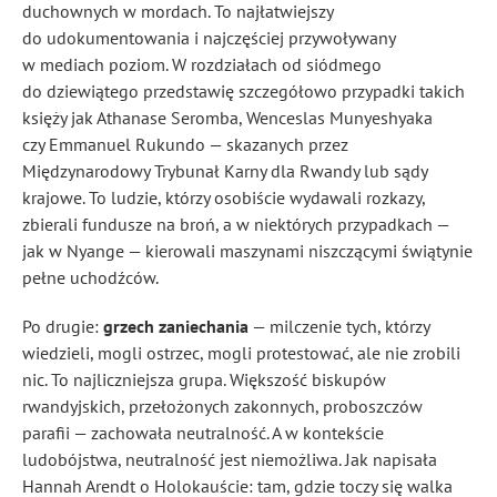
duchownych w mordach. To najłatwiejszy
do udokumentowania i najczęściej przywoływany
w mediach poziom. W rozdziałach od siódmego
do dziewiątego przedstawię szczegółowo przypadki takich
księży jak Athanase Seromba, Wenceslas Munyeshyaka
czy Emmanuel Rukundo — skazanych przez
Międzynarodowy Trybunał Karny dla Rwandy lub sądy
krajowe. To ludzie, którzy osobiście wydawali rozkazy,
zbierali fundusze na broń, a w niektórych przypadkach —
jak w Nyange — kierowali maszynami niszczącymi świątynie
pełne uchodźców.
Po drugie:
grzech zaniechania
— milczenie tych, którzy
wiedzieli, mogli ostrzec, mogli protestować, ale nie zrobili
nic. To najliczniejsza grupa. Większość biskupów
rwandyjskich, przełożonych zakonnych, proboszczów
parafii — zachowała neutralność. A w kontekście
ludobójstwa, neutralność jest niemożliwa. Jak napisała
Hannah Arendt o Holokauście: tam, gdzie toczy się walka