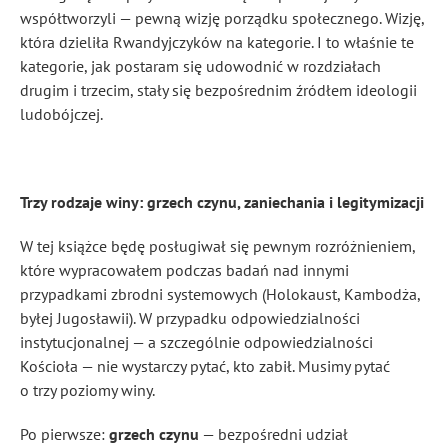
współtworzyli — pewną wizję porządku społecznego. Wizję,
która dzieliła Rwandyjczyków na kategorie. I to właśnie te
kategorie, jak postaram się udowodnić w rozdziałach
drugim i trzecim, stały się bezpośrednim źródłem ideologii
ludobójczej.
Trzy rodzaje winy: grzech czynu, zaniechania i legitymizacji
W tej książce będę posługiwał się pewnym rozróżnieniem,
które wypracowałem podczas badań nad innymi
przypadkami zbrodni systemowych (Holokaust, Kambodża,
byłej Jugosławii). W przypadku odpowiedzialności
instytucjonalnej — a szczególnie odpowiedzialności
Kościoła — nie wystarczy pytać, kto zabił. Musimy pytać
o trzy poziomy winy.
Po pierwsze:
grzech czynu
— bezpośredni udział