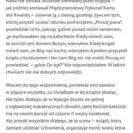
nawa nie istniała. Buldożer kierowany przez księdza —
jak później zeznawał Międzynarodowy Trybunał Karny
dla Rwandy — zrównał ją z ziemią, grzebiąc żywcem tych,
którzy przyszli szukać ratunku pod krzyżem. „Proszę pana”,
powiedział cicho, patrząc gdzieś ponad moim ramieniem,
„ja wychowałem się na katechezie. Kiedy mówili nam,
że kościół jest domem Bożym, wierzyłem. Kiedy ksiądz
mówił nam, że Bóg nas kocha, wierzyłem. A potem przyszedł
ksiądz z buldożerem i ten sam Bóg nic nie zrobił. Proszę mi
powiedzieć — gdzie On był?” Nie odpowiedziałem. W takich
chwilach nie ma dobrych odpowiedzi.
Wracam do tego wspomnienia, ponieważ ono zawiera
w pigułce wszystko, co chciałbym w tej książce zbadać.
Nie tylko dlatego, że w Nyange doszło do jednej
z najbardziej makabrycznych zbrodni, jakie Kościół katolicki
ma na swoim koncie od czasów II wojny światowej.
Ale przede wszystkim dlatego, że ta scena — ksiądz, który
zamiast udzielać schronienia, organizuje mord; wiara, która