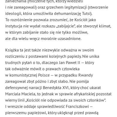
zaniechania (milczenie tych, którzy wiedzieli
i nie zareagowali) oraz grzechem legitymizacji (stworzenie
ideologii, która umożliwiła dehumanizację Tutsi).
To rozróżnienie pozwala zrozumieć, że Kościół jako
instytucja nie wydał rozkazu „zabijajcie”, ale stworzył klimat,
w którym zabijanie stało się nie tylko możliwe,
ale dla wielu wręcz moralnie uzasadnione.
Książka ta jest także niezwykle odważna w swoim
rozliczeniu z postawami kolejnych papieży. Nie unika
trudnych pytań o to, dlaczego Jan Paweł II — który
tak odważnie mówił o prawach człowieka
w komunistycznej Polsce — w przypadku Rwandy
zareagował zbyt późno i zbyt słabo. Nie pomija
defensywnej narracji Benedykta XVI, który choć ukarał
Marciala Maciela, to jednak w sprawie afrykańskiej pozostał
wierny linii „Kościół nie odpowiada za swoich członków”.
I wreszcie oddaje sprawiedliwość Franciszkowi —
pierwszemu papieżowi, który uklęknął przed prawdą