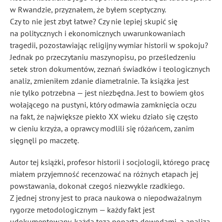
w Rwandzie, przyznałem, że byłem sceptyczny.
Czy to nie jest zbyt łatwe? Czy nie lepiej skupić się
na politycznych i ekonomicznych uwarunkowaniach
tragedii, pozostawiając religijny wymiar historii w spokoju?
Jednak po przeczytaniu maszynopisu, po prześledzeniu
setek stron dokumentów, zeznań świadków i teologicznych
analiz, zmieniłem zdanie diametralnie. Ta książka jest
nie tylko potrzebna — jest niezbędna. Jest to bowiem głos
wołającego na pustyni, który odmawia zamknięcia oczu
na fakt, że największe piekło XX wieku działo się często
w cieniu krzyża, a oprawcy modlili się różańcem, zanim
sięgnęli po maczetę.
Autor tej książki, profesor historii i socjologii, którego pracę
miałem przyjemność recenzować na różnych etapach jej
powstawania, dokonał czegoś niezwykle rzadkiego.
Z jednej strony jest to praca naukowa o niepodważalnym
rygorze metodologicznym — każdy fakt jest
udokumentowany, każda teza poparta dowodami, a analiza