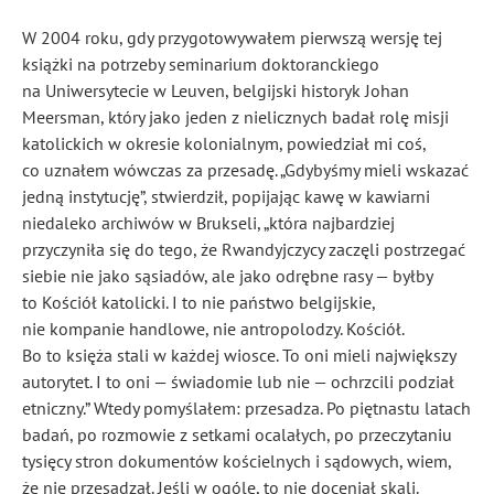
W 2004 roku, gdy przygotowywałem pierwszą wersję tej
książki na potrzeby seminarium doktoranckiego
na Uniwersytecie w Leuven, belgijski historyk Johan
Meersman, który jako jeden z nielicznych badał rolę misji
katolickich w okresie kolonialnym, powiedział mi coś,
co uznałem wówczas za przesadę. „Gdybyśmy mieli wskazać
jedną instytucję”, stwierdził, popijając kawę w kawiarni
niedaleko archiwów w Brukseli, „która najbardziej
przyczyniła się do tego, że Rwandyjczycy zaczęli postrzegać
siebie nie jako sąsiadów, ale jako odrębne rasy — byłby
to Kościół katolicki. I to nie państwo belgijskie,
nie kompanie handlowe, nie antropolodzy. Kościół.
Bo to księża stali w każdej wiosce. To oni mieli największy
autorytet. I to oni — świadomie lub nie — ochrzcili podział
etniczny.” Wtedy pomyślałem: przesadza. Po piętnastu latach
badań, po rozmowie z setkami ocalałych, po przeczytaniu
tysięcy stron dokumentów kościelnych i sądowych, wiem,
że nie przesadzał. Jeśli w ogóle, to nie doceniał skali.