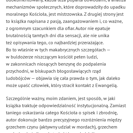
mechanizmów społecznych, które doprowadziły do upadku
moralnego Kościoła, jest mistrzowska. Z drugiej strony jest
to książka napisana z pasją, zaangażowaniem i, co ważne,
z ogromnym szacunkiem dla ofiar. Autor nie epatuje
brutalnością tamtych dni dla sensacji, ale nie unika
też opisywania tego, co najbardziej przerażające.
Bo to właśnie w tych makabrycznych szczegółach —
w buldożerze niszczącym kościół pełen ludzi,
w zakonnicach niosących benzynę do podpalenia
przychodni, w biskupach błogosławiących rząd
ludobójców — objawia się cała prawda o tym, jak daleko
może upaść człowiek, który stracił kontakt z Ewangelią.
Szczególnie ważny, moim zdaniem, jest sposób, w jaki
książka traktuje odpowiedzialność instytucjonalną. Zamiast
taniego oskarżania całego Kościoła o spisek i zbrodnię,
autor dokonuje bardzo precyzyjnego rozróżnienia między
grzechem czynu (aktywny udział w mordach), grzechem