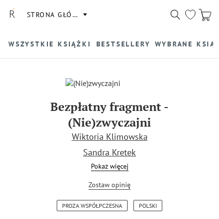
STRONA GŁÓWNA
WSZYSTKIE KSIĄŻKI
BESTSELLERY
WYBRANE KSIĄ
Bezpłatny fragment
-
(Nie)zwyczajni
Wiktoria Klimowska
Sandra Kretek
Pokaż więcej
Marta Szostak
Michalina Kowol
Zostaw opinię
Paulina Banaś
PROZA WSPÓŁPCZESNA
POLSKI