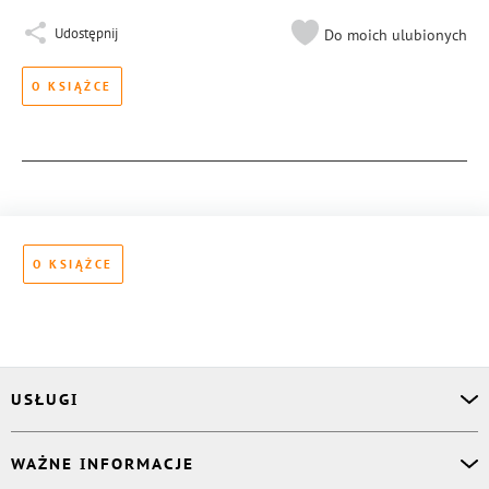
Udostępnij
Do moich ulubionych
O KSIĄŻCE
O KSIĄŻCE
Więcej informacji
USŁUGI
Asystent osobisty
WAŻNE INFORMACJE
Korektor