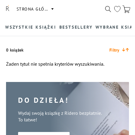
STRONA GŁÓWNA
WSZYSTKIE KSIĄŻKI
BESTSELLERY
WYBRANE KSIĄ
0 książek
Filtry
Żaden tytuł nie spełnia kryteriów wyszukiwania.
DO DZIEŁA!
Wydaj swoją książkę z Ridero bezpłatnie.
To łatwe!