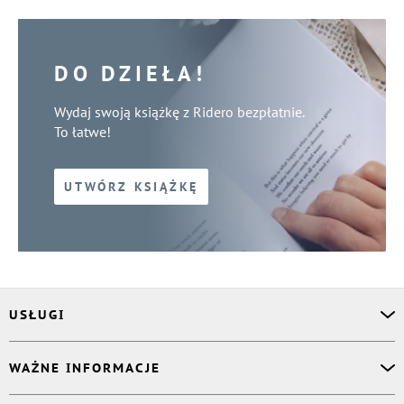
DO DZIEŁA!
Wydaj swoją książkę z Ridero bezpłatnie.
To łatwe!
UTWÓRZ KSIĄŻKĘ
USŁUGI
Asystent osobisty
WAŻNE INFORMACJE
Korektor
Projektant okładki