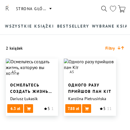
STRONA GŁÓWNA
WSZYSTKIE KSIĄŻKI
BESTSELLERY
WYBRANE KSIĄ
2 książek
Filtry
A5
A5
ОСМЕЛЬТЕСЬ
ОДНОГО РАЗУ
СОЗДАТЬ ЖИЗНЬ,
ПРИЙШОВ ПАН КІТ
КОТОРУЮ ВЫ
Dariusz Łukasik
Karolina Pietrusińska
ХОТИТЕ
6.3
5
1
7.88
5
11