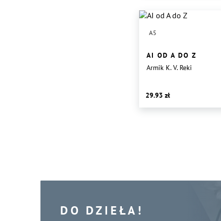
A5
AI OD A DO Z
Armik K. V. Reki
29.93
DO DZIEŁA!