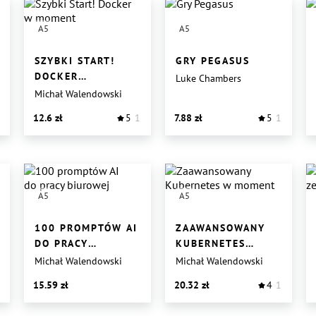
A5
A5
SZYBKI START!
GRY PEGASUS
DOCKER
Luke Chambers
W MOMENT
Michał Walendowski
12.6
5
1
7.88
5
1
A5
A5
100 PROMPTÓW AI
ZAAWANSOWANY
DO PRACY
KUBERNETES
BIUROWEJ
W MOMENT
Michał Walendowski
Michał Walendowski
15.59
20.32
4
1