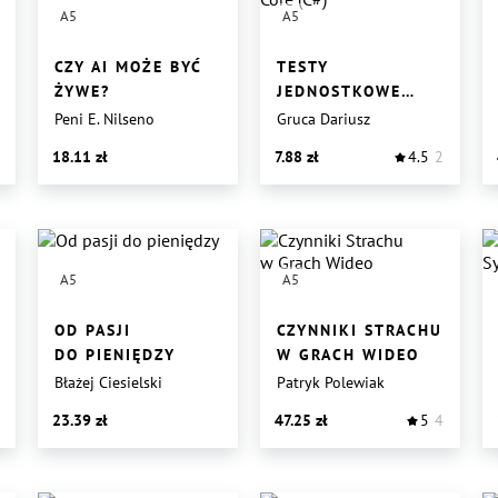
A5
A5
CZY AI MOŻE BYĆ
TESTY
ŻYWE?
JEDNOSTKOWE
Z NET CORE (C#)
Peni E. Nilseno
Gruca Dariusz
18.11
7.88
4.5
2
A5
A5
OD PASJI
CZYNNIKI STRACHU
DO PIENIĘDZY
W GRACH WIDEO
Błażej Ciesielski
Patryk Polewiak
23.39
47.25
5
4