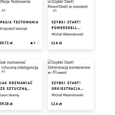
A5
A5
PASJA TESTOWANIA
SZYBKI START!
POWERSHELL
Krzysztof Jadczyk
W MOMENT
Michał Walendowski
50.72
4
2
12.6
A5
A5
JAK ROZMAWIAĆ
SZYBKI START!
ZE SZTUCZNĄ
ORKIESTRACJA
INTELIGENCJĄ
KONTENERÓW
Leon Jeremy
Michał Walendowski
W MOMENT
39.38
12.6