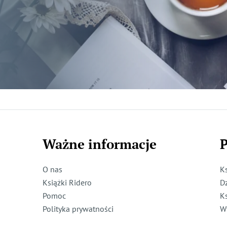
Ważne informacje
P
O nas
K
Książki Ridero
D
Pomoc
K
Polityka prywatności
W