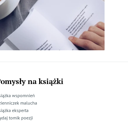
omysły na książki
siążka wspomnień
zienniczek malucha
siążka eksperta
ydaj tomik poezji