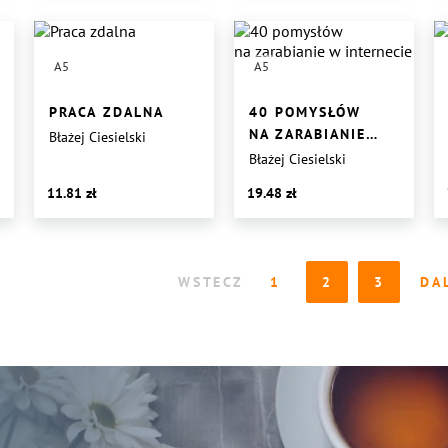
A5
A5
PRACA ZDALNA
40 POMYSŁÓW
NA ZARABIANIE
Błażej Ciesielski
W INTERNECIE
Błażej Ciesielski
11.81
19.48
WSTECZ
1
2
3
DA