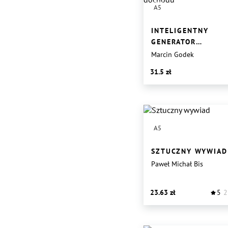
A5
INTELIGENTNY
GENERATOR
DOCHODU
Marcin Godek
31.5
A5
SZTUCZNY WYWIAD
Paweł Michał Bis
23.63
5
2