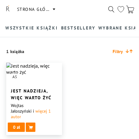
STRONA GŁÓWNA
WSZYSTKIE KSIĄŻKI
BESTSELLERY
WYBRANE KSIĄ
1 książka
Filtry
A5
JEST NADZIEJA,
WIĘC WARTO ŻYĆ
Wojtas
Jałoszyński
i
więcej 1
autor
0