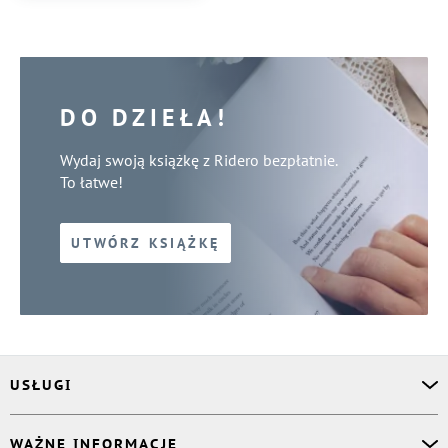
DO DZIEŁA!
Wydaj swoją książkę z Ridero bezpłatnie.
To łatwe!
UTWÓRZ KSIĄŻKĘ
USŁUGI
Asystent osobisty
WAŻNE INFORMACJE