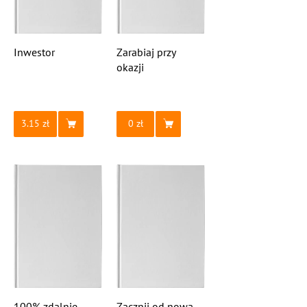
Inwestor
Zarabiaj przy
okazji
3.15
0
100% zdalnie
Zacznij od nowa.