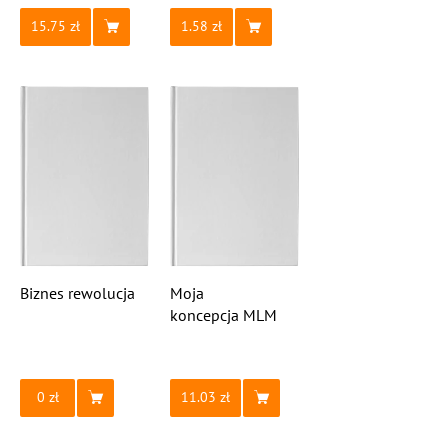
15.75
1.58
Biznes rewolucja
Moja
koncepcja MLM
0
11.03