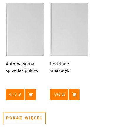
Automatyczna
Rodzinne
sprzedaż plików
smakołyki
4.73
7.88
POKAŻ WIĘCEJ