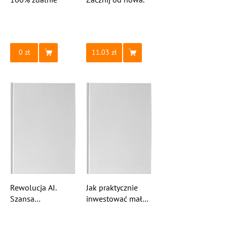
0
11.03
Rewolucja AI.
Jak praktycznie
Szansa
inwestować małe
czy zagrożenie?
sumy w nowe
przedsięwzięcia?