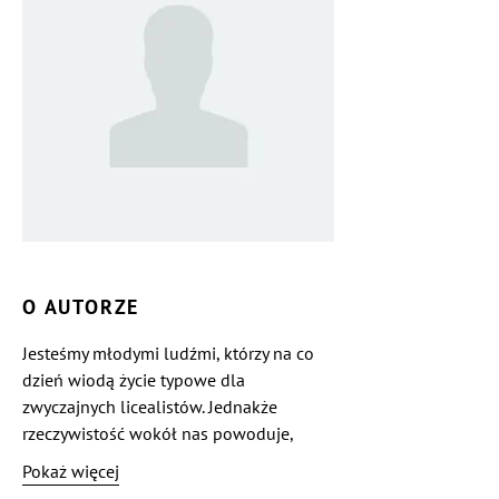
O AUTORZE
Jesteśmy młodymi ludźmi, którzy na co
dzień wiodą życie typowe dla
zwyczajnych licealistów. Jednakże
rzeczywistość wokół nas powoduje,
że nie da się jej zignorować a siła słowa
Pokaż więcej
pisanego sprawia, iż musimy sięgnąć po