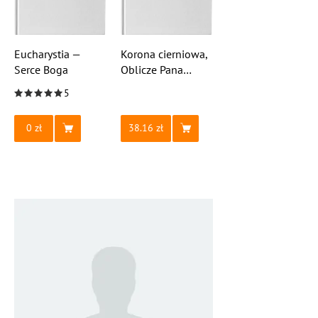
Eucharystia —
Korona cierniowa,
Serce Boga
Oblicze Pana
i Mądrość Boża
5
0
38.16