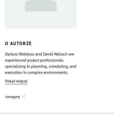
O AUTORZE
Dariusz Wołejszo and David Wallach are
experienced project professionals
specialising in planning, scheduling, and
execution in complex environments.
Drawing on years of practical experience,
Pokaż więcej
they focus on bridging the gap between
plan and reality. Together, they
developed the Critical Effort Method
Udostępnij
(CEM) — a framework that makes
execution difficulty visible, improves