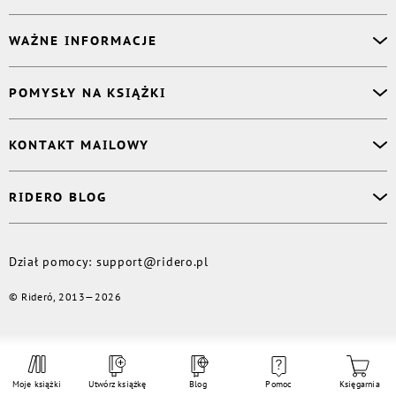
Asystent osobisty
WAŻNE INFORMACJE
Korektor
Projektant okładki
O nas
POMYSŁY NA KSIĄŻKI
Druk Twojej książki
Książki Ridero
Publikacja
Pomoc
Książka wspomnień
KONTAKT MAILOWY
Polityka prywatności
Dzienniczek malucha
Książka eksperta
Dział pomocy
:
support@ridero.pl
RIDERO BLOG
Wydaj tomik poezji
Kontakt dla mediów
:
pr@ridero.pl
Dzieci też mogą pisać!
Więcej
Dział pomocy
:
support@ridero.pl
© Rideró, 2013—
2026
Moje książki
Utwórz książkę
Blog
Pomoc
Księgarnia