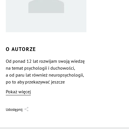
O AUTORZE
Od ponad 12 lat rozwijam swoją wiedzę
na temat psychologii i duchowości,
a od paru lat również neuropsychologii,
po to aby przekazywać jeszcze
skuteczniejsze narzędzia do radzenia
Pokaż więcej
sobie ze stresem. Sam wiele lat
zmagałem się z problemami zależnymi
od stresu, takimi jak nerwica lękowa
Udostępnij
i ataki paniki. Kiedy udało mi się je
opanować, poczułem, że chcę pomóc