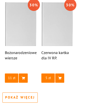
30
%
30
%
Bożonarodzeniowe
Czerwona kartka
wiersze
dla IV RP.
11
5
POKAŻ WIĘCEJ