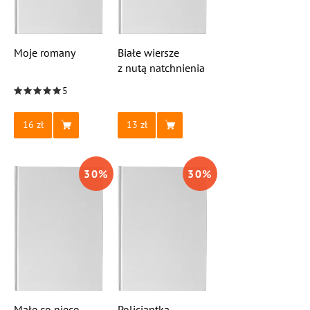
Moje romany
Białe wiersze
z nutą natchnienia
5
16
13
30
%
30
%
Małe co nieco
Policjantka