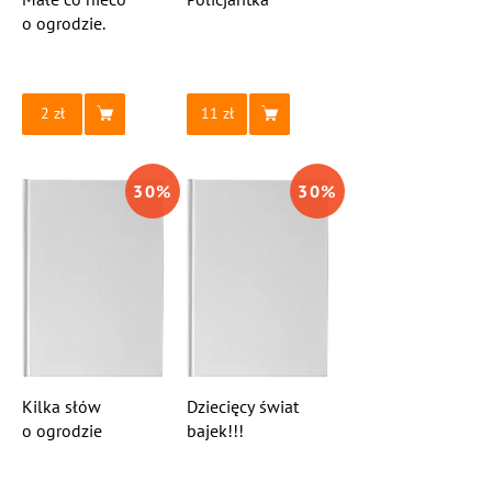
o ogrodzie.
2
11
30
%
30
%
Kilka słów
Dziecięcy świat
o ogrodzie
bajek!!!