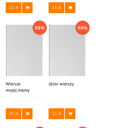
11
13
30
%
30
%
Wiersze
zbiór wierszy
mojej mamy
31
11