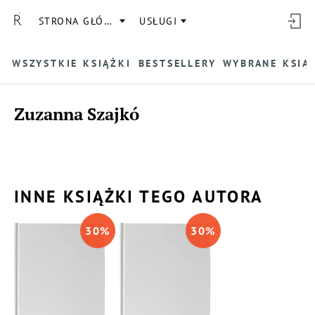
STRONA GŁÓWNA
USŁUGI
WSZYSTKIE KSIĄŻKI
BESTSELLERY
WYBRANE KSIĄ
Zuzanna Szajkó
INNE KSIĄŻKI TEGO AUTORA
30
%
30
%