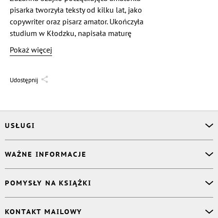
pisarka tworzyła teksty od kilku lat, jako
copywriter oraz pisarz amator. Ukończyła
studium w Kłodzku, napisała maturę
i dostała się na Uniwersytet WSB
Pokaż więcej
we Wrocławiu. Były członek Amnesty
International Poland. Autorka lubi
muzykę i przyrodę.
Udostępnij
USŁUGI
Asystent osobisty
WAŻNE INFORMACJE
Korektor
Projektant okładki
O nas
POMYSŁY NA KSIĄŻKI
Druk Twojej książki
Książki Ridero
Publikacja
Pomoc
Książka wspomnień
KONTAKT MAILOWY
Polityka prywatności
Dzienniczek malucha