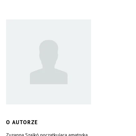
O AUTORZE
Zuzanna Szajkó początkująca amatorka