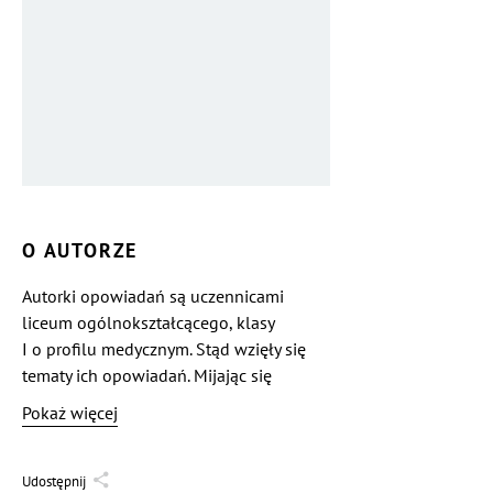
O AUTORZE
Autorki opowiadań są uczennicami
liceum ogólnokształcącego, klasy
I o profilu medycznym. Stąd wzięły się
tematy ich opowiadań. Mijając się
z powołaniem, postanowiły rozwijać
Pokaż więcej
swoje humanistyczne pasje. Nie
kolidowało to jednak z ich
zainteresowaniami o charakterze
Udostępnij