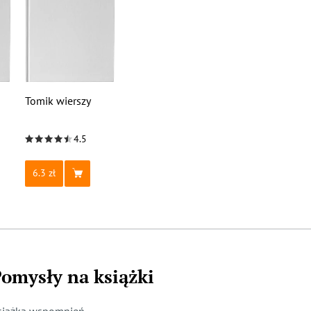
Tomik wierszy
4.5
6.3
omysły na książki