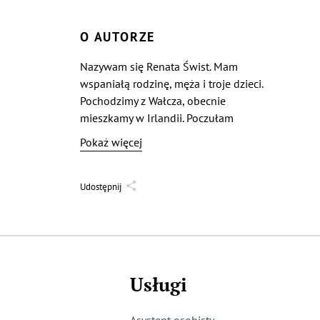
O AUTORZE
Nazywam się Renata Świst. Mam
wspaniałą rodzinę, męża i troje dzieci.
Pochodzimy z Wałcza, obecnie
mieszkamy w Irlandii. Poczułam
przepiękne i magiczne uczucia w sobie.
Pokaż więcej
Cudne natchnienie myśli i słów, które
wypełniło duszę moją.
Udostępnij
Usługi