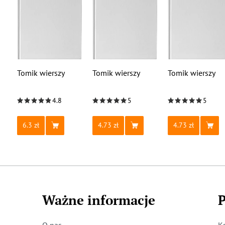
Tomik wierszy
Tomik wierszy
Tomik wierszy
4.8
5
5
6.3
4.73
4.73
Ważne informacje
P