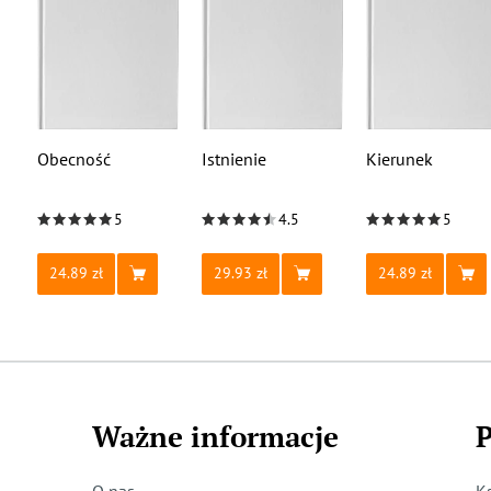
Obecność
Istnienie
Kierunek
5
4.5
5
24.89
29.93
24.89
Ważne informacje
P