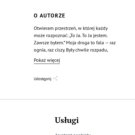
O AUTORZE
Otwieram przestrzeń, w której każdy
może rozpoznać: „To Ja. To Ja jestem.
Zawsze byłem.” Moja droga to fala — raz
ognia, raz ciszy. Były chwile rozpadu,
w których nie zostało nic prócz
Pokaż więcej
obecności. Ale w tym „nic” zawsze
tliło się „coś” — pamięć Istnienia. Tworzę,
by przypominać o tym, co pierwotne.
Udostępnij
Nie z ego, lecz z prawdy. Nie wiem
wszystkiego. Po prostu Jestem.
Usługi