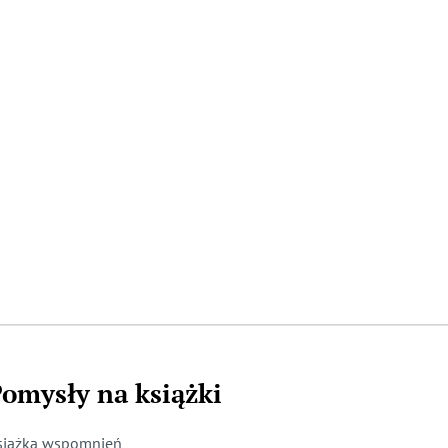
omysły na książki
siążka wspomnień