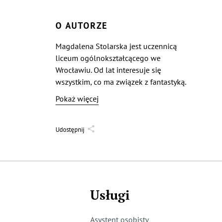
O AUTORZE
Magdalena Stolarska jest uczennicą
liceum ogólnokształcącego we
Wrocławiu. Od lat interesuje się
wszystkim, co ma związek z fantastyką.
Swoje zainteresowania realizuje
Pokaż więcej
w różnych formach literackich.
Udostępnij
Usługi
Asystent osobisty