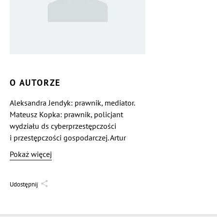
O AUTORZE
Aleksandra Jendyk: prawnik, mediator.
Mateusz Kopka: prawnik, policjant
wydziału ds cyberprzestępczości
i przestępczości gospodarczej. Artur
Kopka: prawnik, politolog, nauczyciel
Pokaż więcej
w szkole policji. Doktorant prawa. Łukasz
Nowok: dr historii, teologii i archeologii,
magister obojga praw, mediator stały,
Udostępnij
biegły sądowy. Ewa Pazdan: prawnik,
mgr inż., absolwentka Politechniki