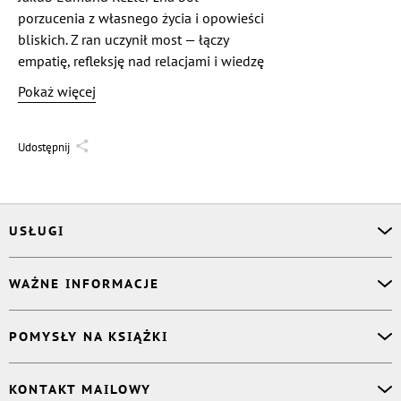
porzucenia z własnego życia i opowieści
bliskich. Z ran uczynił most — łączy
empatię, refleksję nad relacjami i wiedzę
o psychice, by inspirować do wzrostu.
Pokaż więcej
Nie narzuca recept, lecz wyciąga rękę
jak przyjaciel. W tej książce zostawia
ziarno wsparcia — zaproszenie
Udostępnij
do pisania własnej historii z nadzieją
i odwagą.
USŁUGI
Asystent osobisty
WAŻNE INFORMACJE
Korektor
Projektant okładki
O nas
POMYSŁY NA KSIĄŻKI
Druk Twojej książki
Książki Ridero
Publikacja
Pomoc
Książka wspomnień
KONTAKT MAILOWY
Polityka prywatności
Dzienniczek malucha