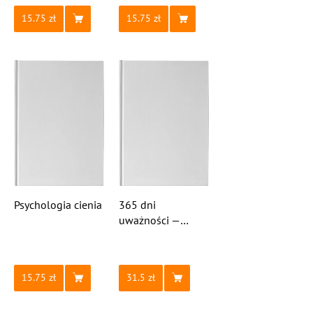
15.75
15.75
Psychologia cienia
365 dni
uważności —
dziennik rozwoju
15.75
31.5