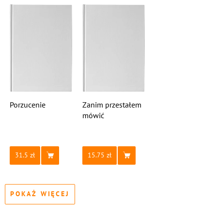
Porzucenie
Zanim przestałem
mówić
31.5
15.75
POKAŻ WIĘCEJ