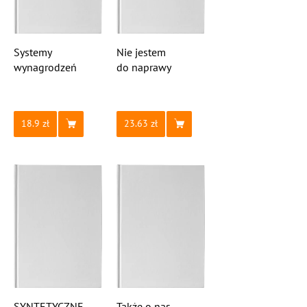
Systemy
Nie jestem
wynagrodzeń
do naprawy
18.9
23.63
SYNTETYCZNE
Także o nas