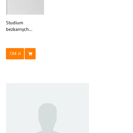
Studium
bezkarnych
potknięć o język
7.88