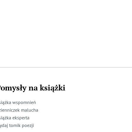
omysły na książki
siążka wspomnień
zienniczek malucha
siążka eksperta
ydaj tomik poezji