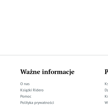
Ważne informacje
P
O nas
K
Książki Ridero
D
Pomoc
K
Polityka prywatności
W