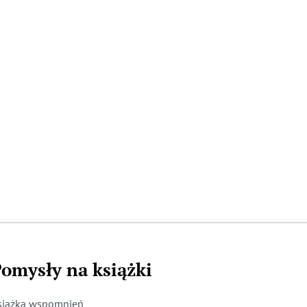
omysły na książki
siążka wspomnień