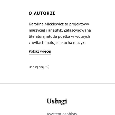
O AUTORZE
Karolina Mickiewicz to projektowy
marzyciel i analityk. Zafascynowana
literaturą młoda poetka w wolnych
chwilach maluje i słucha muzyki.
Aleksandra Kurowska o utalentowana
Pokaż więcej
artystka, która uwielbia śpiewać, tańczyć,
recytować wiersze i słuchać muzyki,
w szczególności twórczości Debussy’ego.
Udostępnij
Weronika Świetlik to zapalona
miłośniczka wspinaczek górskich
w wolnych chwilach uwielbia
kontemplować naturę, fotografować
piękne krajobrazy i przelewać swoje
Usługi
refleksje na papier.
Asystent osobisty