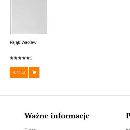
Pająk Wacław
5
4.73
Ważne informacje
P