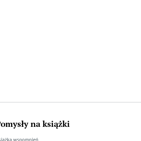
omysły na książki
siążka wspomnień