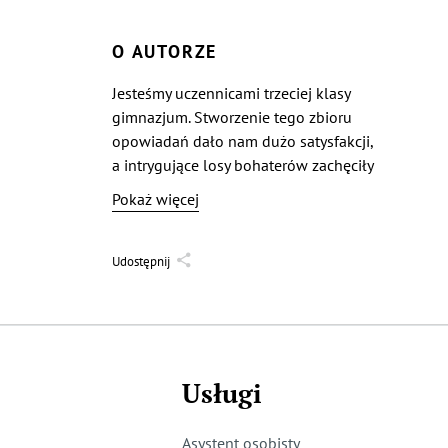
O AUTORZE
Jesteśmy uczennicami trzeciej klasy
gimnazjum. Stworzenie tego zbioru
opowiadań dało nam dużo satysfakcji,
a intrygujące losy bohaterów zachęciły
do dalszego pisania.
Pokaż więcej
Udostępnij
Usługi
Asystent osobisty