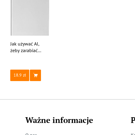
Jak używać AI,
żeby zarabiać
i oszczędzać czas
18.9
Ważne informacje
P