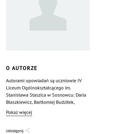
O AUTORZE
Autorami opowiadań są uczniowie IV
Liceum Ogólnokształcącego im.
Stanisława Staszica w Sosnowcu: Daria
Błaszkiewicz, Bartłomiej Budziłek,
Natalia Deptuła, Konrad Gluza, Weronika
Pokaż więcej
Iwanczewska, Michał Kloc, Wiktoria
Kubicka, Wiktoria Kukla, Katarzyna
Stępień.
Udostępnij