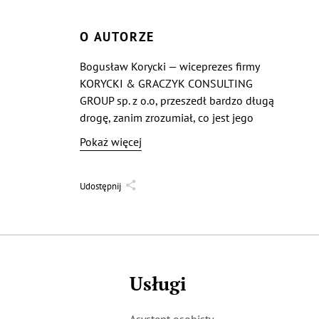
O AUTORZE
Bogusław Korycki — wiceprezes firmy
KORYCKI & GRACZYK CONSULTING
GROUP sp. z o.o, przeszedł bardzo długą
drogę, zanim zrozumiał, co jest jego
powołaniem; co może przynieść korzyści
Pokaż więcej
jemu i ludziom wokół. Przepracował
kilka branż (spedycja i transport
międzynarodowy, branża budowlana,
Udostępnij
parkingi strzeżone), ale wszystkie one
dawały mu „tylko” kasę i trochę
satysfakcji.To, co teraz robi, przynosi mu
ogromną frajdę, a wierzy, że za tym pójdą
przyzwoite pieniądze…
Usługi