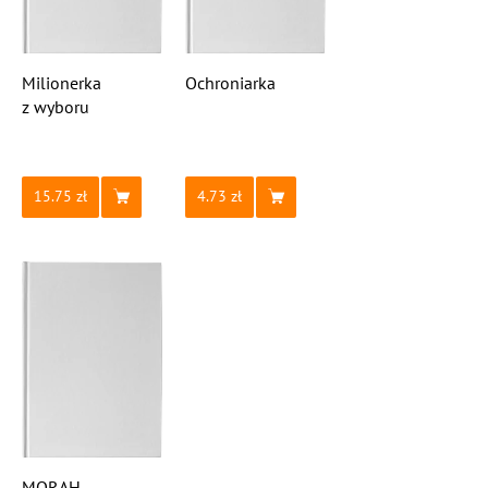
Milionerka
Ochroniarka
z wyboru
15.75
4.73
MORAH