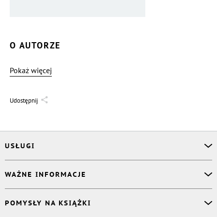
O AUTORZE
Pokaż więcej
Udostępnij
USŁUGI
Asystent osobisty
WAŻNE INFORMACJE
Korektor
Projektant okładki
O nas
POMYSŁY NA KSIĄŻKI
Druk Twojej książki
Książki Ridero
Publikacja