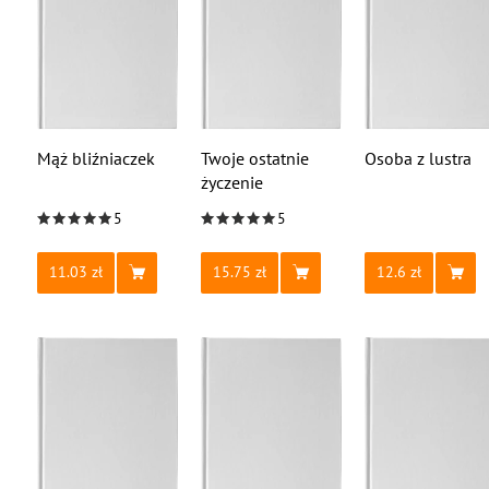
Mąż bliźniaczek
Twoje ostatnie
Osoba z lustra
życzenie
5
5
11.03
15.75
12.6