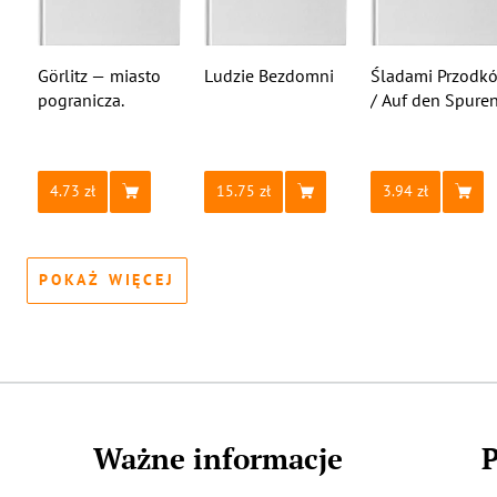
Görlitz — miasto
Ludzie Bezdomni
Śladami Przodk
pogranicza.
/ Auf den Spure
der Vorfahren
4.73
15.75
3.94
POKAŻ WIĘCEJ
Ważne informacje
P