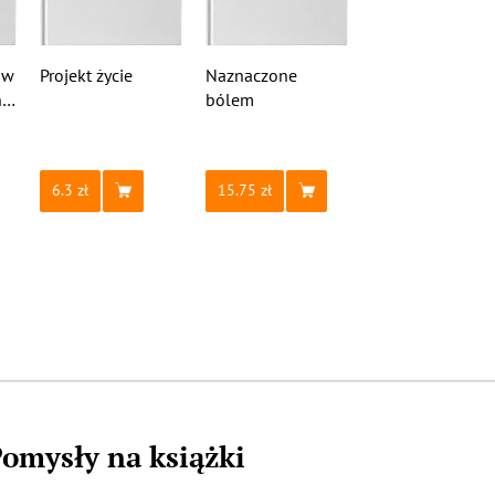
ów
Projekt życie
Naznaczone
n
bólem
6.3
15.75
omysły na książki