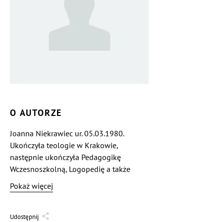
O AUTORZE
Joanna Niekrawiec ur. 05.03.1980.
Ukończyła teologie w Krakowie,
następnie ukończyła Pedagogikę
Wczesnoszkolną, Logopedię a także
Administrację Publiczną. Pracowała jako
Pokaż więcej
nauczyciel, nauczycielka przedszkola,
pracownik świetlicy, logopeda dziecięcy.
Była też agentem ubezpieczeniowym.
Udostępnij