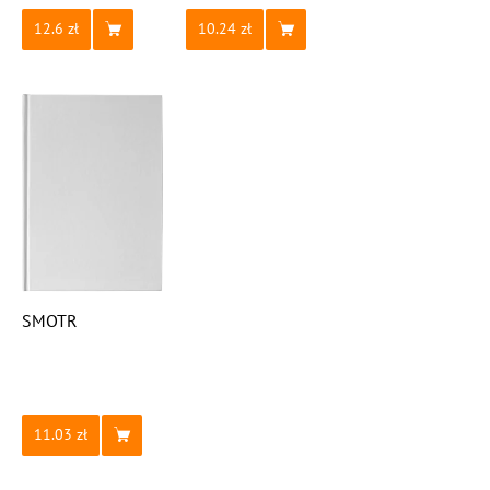
12.6
10.24
SMOTR
11.03