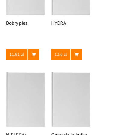
Dobry pies
HYDRA
11.81
12.6
NIELEGAŁ
Operacja kukułka