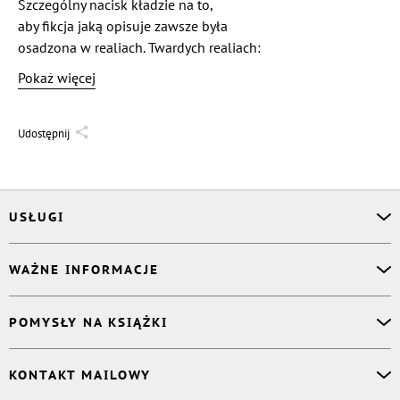
Szczególny nacisk kładzie na to,
aby fikcja jaką opisuje zawsze była
osadzona w realiach. Twardych realiach:
prawnych, technicznych
Pokaż więcej
i psychologicznych.
https://www.olgierdjaxa.pl/
Udostępnij
USŁUGI
Asystent osobisty
WAŻNE INFORMACJE
Korektor
Projektant okładki
O nas
POMYSŁY NA KSIĄŻKI
Druk Twojej książki
Książki Ridero
Publikacja
Pomoc
Książka wspomnień
KONTAKT MAILOWY
Polityka prywatności
Dzienniczek malucha