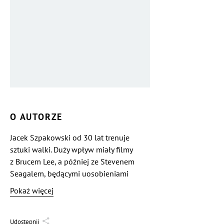
O AUTORZE
Jacek Szpakowski od 30 lat trenuje
sztuki walki. Duży wpływ miały filmy
z Brucem Lee, a później ze Stevenem
Seagalem, będącymi uosobieniami
sprawności fizycznej, zręczności, siły,
Pokaż więcej
stającymi zawsze po stronie dobra,
w obronie słabszych i pokrzywdzonych.
Mimo że jako dziecko był raczej
Udostępnij