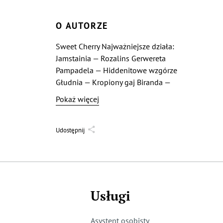
O AUTORZE
Sweet Cherry Najważniejsze działa:
Jamstainia — Rozalins Gerwereta
Pampadela — Hiddenitowe wzgórze
Głudnia — Kropiony gaj Biranda —
Mroczne Wolum Aranrerina —
Pokaż więcej
Wrzecionowy las Walsawina — Parzone
wulkany Underlandia — Złote
zwierciadła
Udostępnij
Usługi
Asystent osobisty