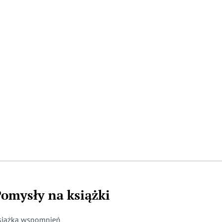
omysły na książki
siążka wspomnień