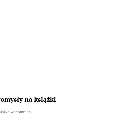
omysły na książki
siążka wspomnień