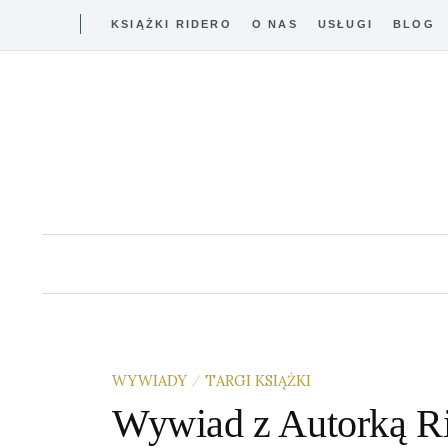
KSIĄŻKI RIDERO
O NAS
USŁUGI
BLOG
Skip
to
content
WYWIADY
TARGI KSIĄŻKI
/
Wywiad z Autorką R