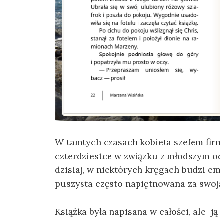
W tamtych czasach kobieta szefem firm
czterdziestce w związku z młodszym od
dzisiaj, w niektórych kręgach budzi e
puszysta często napiętnowana za swoj
Książka była napisana w całości, ale j