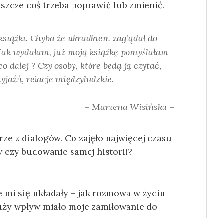
eszcze coś trzeba poprawić lub zmienić.
 książki. Chyba że ukradkiem zaglądał do
 Jak wydałam, już moją książkę pomyślałam
o dalej ? Czy osoby, które będą ją czytać,
zyjaźń, relacje międzyludzkie.
– Marzena Wisińska –
rze z dialogów. Co zajęło najwięcej czasu
 czy budowanie samej historii?
e mi się układały – jak rozmowa w życiu
duży wpływ miało moje zamiłowanie do