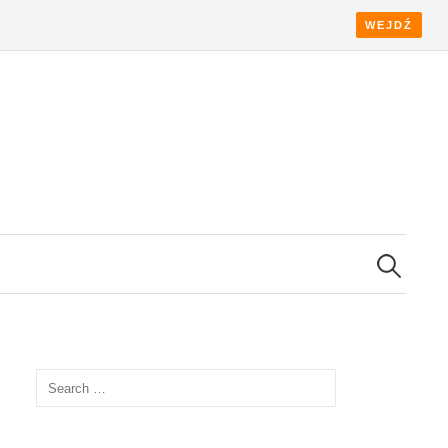
WEJDŹ
Search
for:
Search
for: