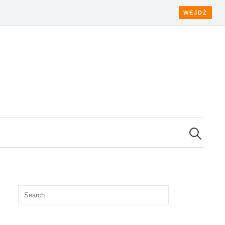
WEJDŹ
Search
for:
Search
for: