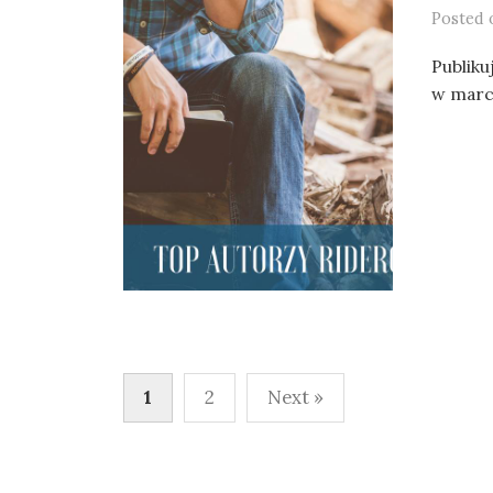
Posted
Publiku
w marc
Posts
1
2
Next »
pagination