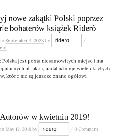
yj nowe zakątki Polski poprzez
orie bohaterów książek Riderò
/
ridero
on
September 4, 2023
by
ent
 Polska jest pełna niesamowitych miejsc i ma
opularnych atrakcji, nadal istnieje wiele ukrytych
w, które nie są jeszcze znane ogółowi.
Autorów w kwietniu 2019!
/
ridero
on
May 12, 2019
by
0 Comment