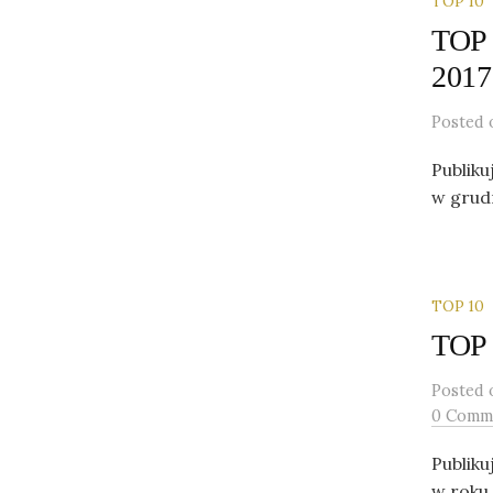
TOP 10
TOP 
2017
Posted
Publiku
w grudn
TOP 10
TOP 
Posted
0 Comm
Publiku
w roku 