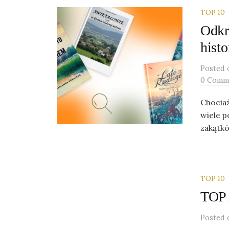
TOP 10
Odkr
hist
Posted
0 Comm
Chociaż
wiele p
zakątkó
TOP 10
TOP 
Posted