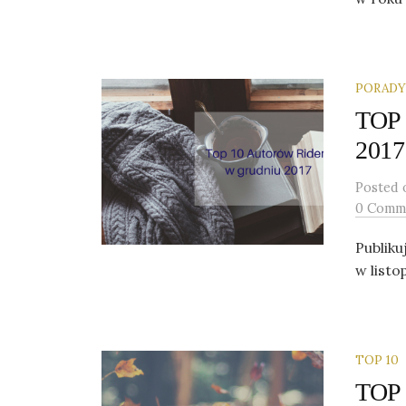
PORADY
TOP 
2017
Posted
0 Comm
Publiku
w listo
TOP 10
TOP 